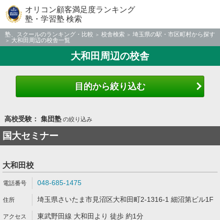
オリコン顧客満足度ランキング
塾・学習塾 検索
塾、スクールのランキング・比較
校舎検索
埼玉県の駅・市区町村から探す
大和田周辺の校舎一覧
大和田周辺の校舎
目的から絞り込む
高校受験： 集団塾
の絞り込み
国大セミナー
大和田校
048-685-1475
埼玉県さいたま市見沼区大和田町2-1316-1 細沼第ビル1F
東武野田線 大和田より 徒歩 約1分