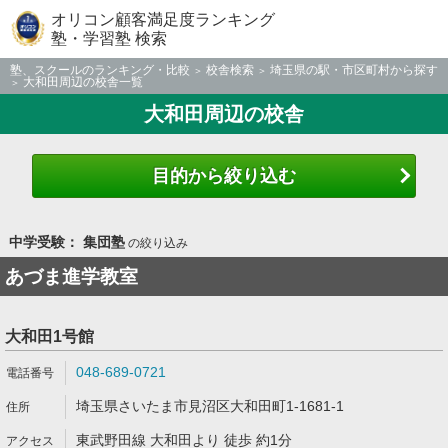
オリコン顧客満足度ランキング
塾・学習塾 検索
塾、スクールのランキング・比較
校舎検索
埼玉県の駅・市区町村から探す
大和田周辺の校舎一覧
大和田周辺の校舎
目的から絞り込む
中学受験： 集団塾
の絞り込み
あづま進学教室
大和田1号館
048-689-0721
埼玉県さいたま市見沼区大和田町1-1681-1
東武野田線 大和田より 徒歩 約1分