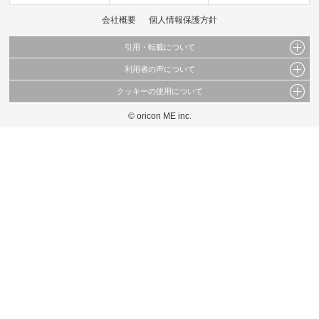
会社概要
個人情報保護方針
引用・転載について
利用者の声について
当サイトで公開されている情報（文字、写真、イラスト、画像データ等）及びこれらの配
置・編集および構造などについての著作権は株式会社oricon MEに帰属しております。
クッキーの使用について
当サイトに掲載している内容はすべてサービスの利用者が提出された見解・感想です。
これらの情報を権利者の許可なく無断転載・複製などの二次利用を行うことは固く禁じて
弊社が内容について正確性を含め一切保証するものではありません。
おります。
© oricon ME inc.
このサイトでは Cookie を使用して、ユーザーに合わせたコンテンツや広告の表示、ソー
弊社の見解・ 意見ではないことをご理解いただいた上でご覧ください。
シャル メディア機能の提供、広告の表示回数やクリック数の測定を行っています。
また、ユーザーによるサイトの利用状況についても情報を収集し、ソーシャル メディア
や広告配信、データ解析の各パートナーに提供しています。
各パートナーは、この情報とユーザーが各パートナーに提供した他の情報や、ユーザーが
各パートナーのサービスを使用したときに収集した他の情報を組み合わせて使用すること
があります。