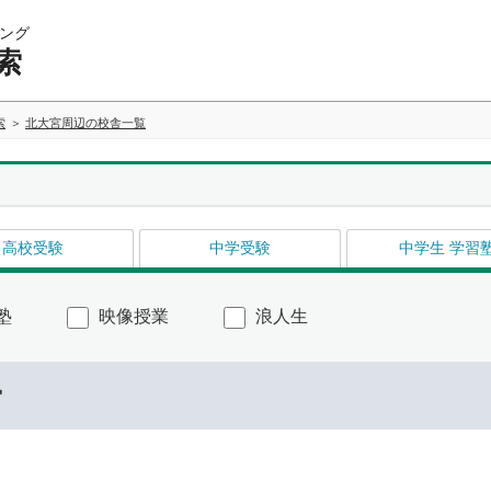
ング
索
索
北大宮周辺の校舎一覧
高校受験
中学受験
中学生 学習
塾
映像授業
浪人生
ー