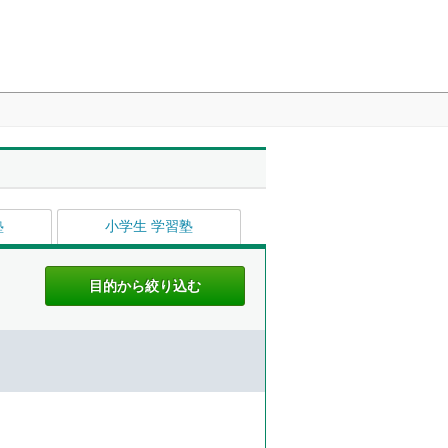
塾
小学生 学習塾