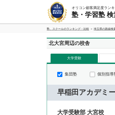
オリコン顧客満足度ランキ
塾・学習塾 検
塾、スクールのランキング・比較
埼玉県の路線検
北大宮周辺の校舎
大学受験
集団塾
個別指導
早稲田アカデミ
大学受験部 大宮校