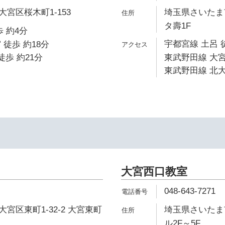
宮区桜木町1-153
埼玉県さいたま市
タ壽1F
 約4分
宇都宮線 土呂 
 徒歩 約18分
徒歩 約21分
東武野田線 大宮
東武野田線 北大
大宮西口教室
048-643-7271
宮区東町1-32-2 大宮東町
埼玉県さいたま市
ル2F～5F