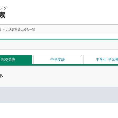
ング
索
索
北大宮周辺の校舎一覧
高校受験
中学受験
中学生 学習
塾