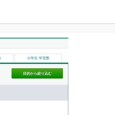
塾
小学生 学習塾