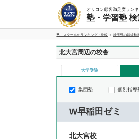
オリコン顧客満足度ランキ
塾・学習塾 検
塾、スクールのランキング・比較
埼玉県の路線検
北大宮周辺の校舎
大学受験
集団塾
個別指導
W早稲田ゼミ
北大宮校