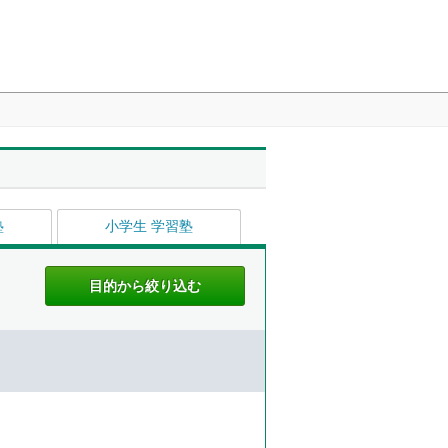
塾
小学生 学習塾