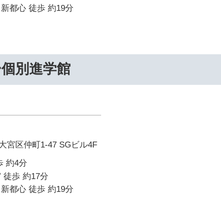
新都心 徒歩 約19分
ー個別進学館
宮区仲町1-47 SGビル4F
 約4分
 徒歩 約17分
新都心 徒歩 約19分