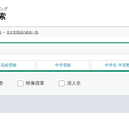
ング
索
索
北大宮周辺の校舎一覧
高校受験
中学受験
中学生 学習
塾
映像授業
浪人生