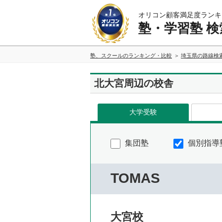
オリコン顧客満足度ランキ
塾・学習塾 検
塾、スクールのランキング・比較
埼玉県の路線検
北大宮周辺の校舎
大学受験
集団塾
個別指導
TOMAS
大宮校