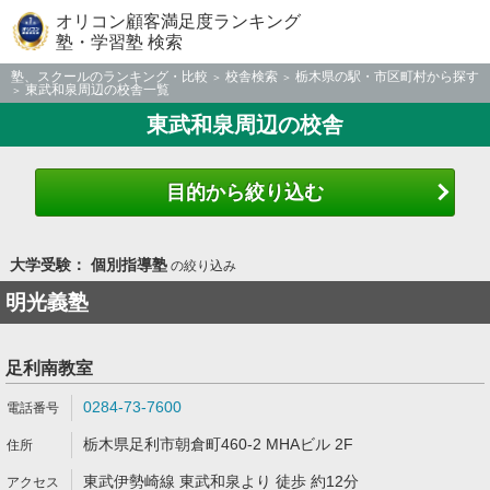
オリコン顧客満足度ランキング
塾・学習塾 検索
塾、スクールのランキング・比較
校舎検索
栃木県の駅・市区町村から探す
東武和泉周辺の校舎一覧
東武和泉周辺の校舎
目的から絞り込む
大学受験： 個別指導塾
の絞り込み
明光義塾
足利南教室
0284-73-7600
栃木県足利市朝倉町460-2 MHAビル 2F
東武伊勢崎線 東武和泉より 徒歩 約12分