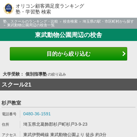
オリコン顧客満足度ランキング
塾・学習塾 検索
塾、スクールのランキング・比較
校舎検索
埼玉県の駅・市区町村から探す
東武動物公園周辺の校舎一覧
東武動物公園周辺の校舎
目的から絞り込む
大学受験： 個別指導塾
の絞り込み
スクール21
杉戸教室
0480-36-1591
埼玉県北葛飾郡杉戸町杉戸3-9-23
東武伊勢崎線 東武動物公園より 徒歩 約3分