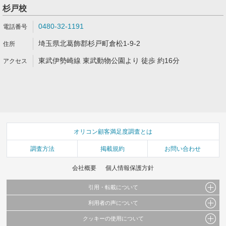
杉戸校
0480-32-1191
埼玉県北葛飾郡杉戸町倉松1-9-2
東武伊勢崎線 東武動物公園より 徒歩 約16分
オリコン顧客満足度調査とは
調査方法
掲載規約
お問い合わせ
会社概要
個人情報保護方針
引用・転載について
利用者の声について
当サイトで公開されている情報（文字、写真、イラスト、画像データ等）及びこれらの配
置・編集および構造などについての著作権は株式会社oricon MEに帰属しております。
クッキーの使用について
当サイトに掲載している内容はすべてサービスの利用者が提出された見解・感想です。
これらの情報を権利者の許可なく無断転載・複製などの二次利用を行うことは固く禁じて