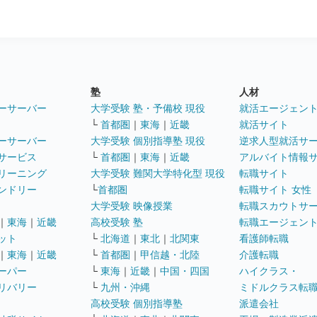
塾
人材
ーサーバー
大学受験 塾・予備校 現役
就活エージェン
└
首都圏
｜
東海
｜
近畿
就活サイト
ーサーバー
大学受験 個別指導塾 現役
逆求人型就活サ
サービス
└
首都圏
｜
東海
｜
近畿
アルバイト情報
リーニング
大学受験 難関大学特化型 現役
転職サイト
ンドリー
└
首都圏
転職サイト 女性
大学受験 映像授業
転職スカウトサ
｜
東海
｜
近畿
高校受験 塾
転職エージェン
ット
└
北海道
｜
東北
｜
北関東
看護師転職
｜
東海
｜
近畿
└
首都圏
｜
甲信越・北陸
介護転職
ーパー
└
東海
｜
近畿
｜
中国・四国
ハイクラス・
リバリー
└
九州・沖縄
ミドルクラス転
高校受験 個別指導塾
派遣会社