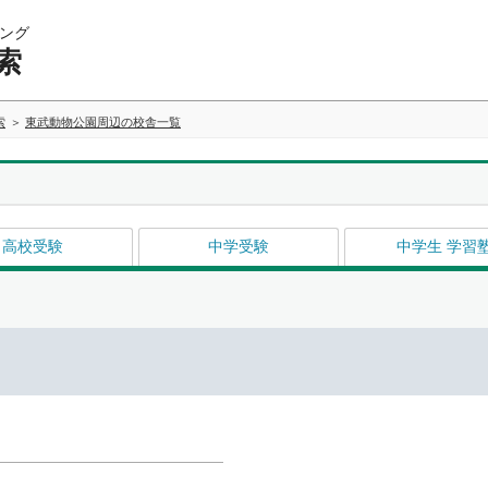
ング
索
索
東武動物公園周辺の校舎一覧
高校受験
中学受験
中学生 学習