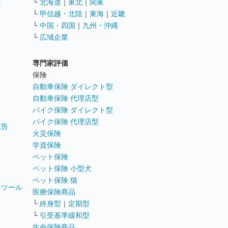
遣
└
北海道
｜
東北
｜
関東
└
甲信越・北陸
｜
東海
｜
近畿
ス
└
中国・四国
｜
九州・沖縄
└
広域企業
専門家評価
ト
保険
自動車保険 ダイレクト型
自動車保険 代理店型
バイク保険 ダイレクト型
バイク保険 代理店型
広告
火災保険
学資保険
ペット保険
ペット保険 小型犬
ペット保険 猫
トツール
医療保険商品
└
終身型
｜
定期型
└
引受基準緩和型
生命保険商品