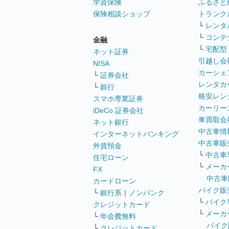
学資保険
ふるさと
保険相談ショップ
トランク
└
レンタ
└
コンテ
金融
└
宅配型
ネット証券
引越し会
NISA
カーシェ
└
証券会社
レンタカ
└
銀行
格安レン
スマホ専業証券
カーリー
iDeCo 証券会社
車買取会
ネット銀行
中古車情
インターネットバンキング
中古車販
外貨預金
└
中古車
住宅ローン
└
メーカ
FX
中古車
カードローン
バイク販
└
銀行系
｜
ノンバンク
└
バイク
クレジットカード
└
メーカ
└
年会費無料
バイク
└
クレジットカード