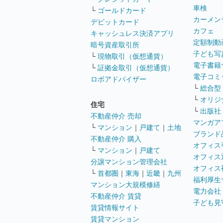
車検
└
ゴールドカード
カーメン
デビットカード
カフェ
キャッシュレス決済アプリ
定額制動
暗号資産取引所
子ども写
└
現物取引（仮想通貨）
電子書籍
└
証拠金取引（仮想通貨）
電子コミ
ロボアドバイザー
└
総合型
└
オリジ
住宅
└
出版社
不動産仲介 売却
マンガア
└
マンション
｜
戸建て
｜
土地
ブランド
不動産仲介 購入
オフィス
└
マンション
｜
戸建て
オフィス
分譲マンション管理会社
オフィス
└
首都圏
｜
東海
｜
近畿
｜
九州
福利厚生
マンション大規模修繕
電力会社
不動産仲介 賃貸
子ども見
賃貸情報サイト
賃貸マンション