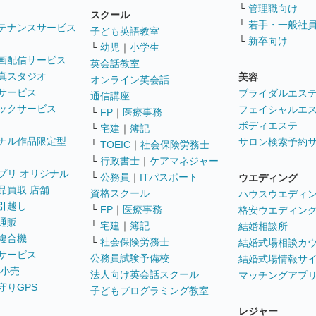
└
管理職向け
スクール
└
若手・一般社
テナンスサービス
子ども英語教室
└
新卒向け
└
幼児
｜
小学生
画配信サービス
英会話教室
真スタジオ
美容
オンライン英会話
サービス
ブライダルエス
通信講座
ックサービス
フェイシャルエ
└
FP
｜
医療事務
ボディエステ
└
宅建
｜
簿記
ナル作品限定型
サロン検索予約
└
TOEIC
｜
社会保険労務士
└
行政書士
｜
ケアマネジャー
プリ オリジナル
└
公務員
｜
ITパスポート
ウエディング
品買取 店舗
資格スクール
ハウスウエディ
引越し
└
FP
｜
医療事務
格安ウエディン
通販
└
宅建
｜
簿記
結婚相談所
複合機
└
社会保険労務士
結婚式場相談カ
サービス
公務員試験予備校
結婚式場情報サ
 小売
法人向け英会話スクール
マッチングアプ
守りGPS
子どもプログラミング教室
レジャー