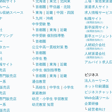
納税サイト
└
北海道
｜
東北
｜
北関東
工場・製造業派
ルーム
└
首都圏
｜
甲信越・北陸
派遣求人サイト
ル収納スペース
└
東海
｜
近畿
｜
中国・四国
求人情報サービ
ナ
└
九州・沖縄
転職サイト
（採用担当向け）
中学受験 塾
新卒採用サイト
社
└
首都圏
｜
東海
｜
近畿
（採用担当向け）
アリング
中学受験 個別指導塾
新卒エージェン
（採用担当向け）
ー
└
首都圏
人材紹介会社
タカー
公立中高一貫校対策 塾
（採用担当向け）
ス
└
首都圏
人材派遣会社
（採用担当向け）
社
小学生 塾
アルバイト求人
報サイト
└
首都圏
｜
東海
｜
近畿
売店
小学生 個別指導塾
ビジネス
専門販売店
└
首都圏
｜
東海
｜
近畿
法人カーリース
ー系
通信教育
ネット印刷通販
販売店
└
高校生
｜
中学生
｜
小学生
ビジネスチャッ
売店
家庭教師
Web会議ツール
専門販売店
幼児・小学生 学習教室
企業研修
ー系
幼児教室 知育
└
経営者向け
販売店