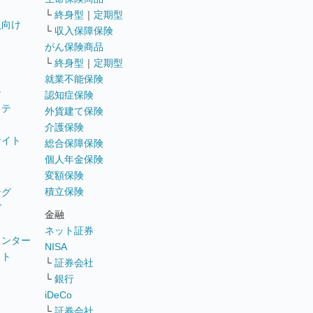
└
終身型
｜
定期型
員向け
└
収入保障保険
がん保険商品
└
終身型
｜
定期型
就業不能保険
テ
認知症保険
ステ
外貨建て保険
介護保険
サイト
総合保障保険
個人年金保険
変額保険
積立保険
ング
グ
金融
ネット証券
ウンター
NISA
イト
└
証券会社
リ
└
銀行
iDeCo
└
証券会社