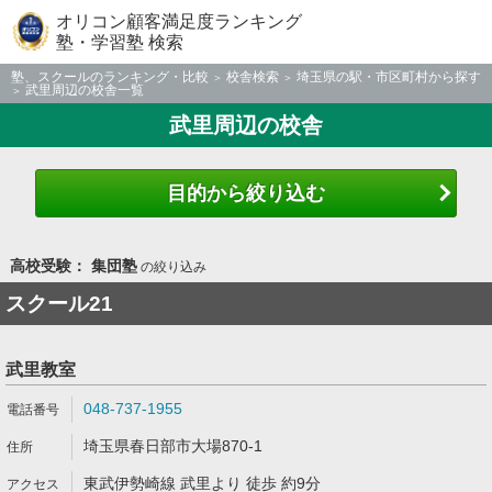
オリコン顧客満足度ランキング
塾・学習塾 検索
塾、スクールのランキング・比較
校舎検索
埼玉県の駅・市区町村から探す
武里周辺の校舎一覧
武里周辺の校舎
目的から絞り込む
高校受験： 集団塾
の絞り込み
スクール21
武里教室
048-737-1955
埼玉県春日部市大場870-1
東武伊勢崎線 武里より 徒歩 約9分