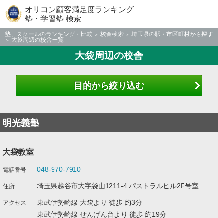
オリコン顧客満足度ランキング
塾・学習塾 検索
塾、スクールのランキング・比較
校舎検索
埼玉県の駅・市区町村から探す
大袋周辺の校舎一覧
大袋周辺の校舎
目的から絞り込む
明光義塾
大袋教室
048-970-7910
埼玉県越谷市大字袋山1211-4 パストラルヒル2F号室
東武伊勢崎線 大袋より 徒歩 約3分
東武伊勢崎線 せんげん台より 徒歩 約19分