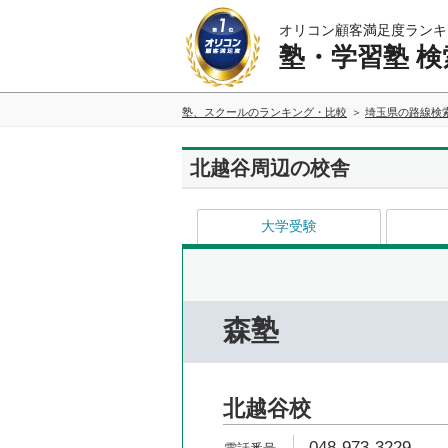
オリコン顧客満足度ランキ
塾・学習塾 検
塾、スクールのランキング・比較
埼玉県の路線検
北越谷周辺の校舎
大学受験
森塾
北越谷校
048-973-3229