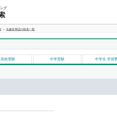
ング
索
索
北越谷周辺の校舎一覧
高校受験
中学受験
中学生 学習