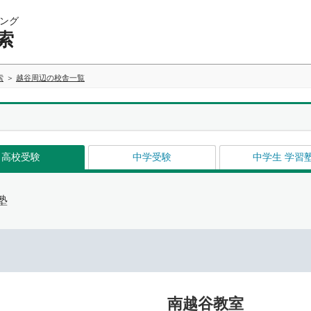
ング
索
索
越谷周辺の校舎一覧
高校受験
中学受験
中学生 学習
塾
南越谷教室