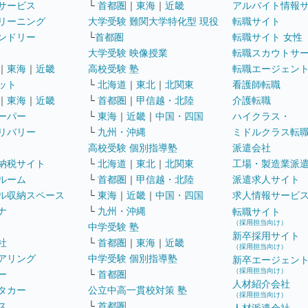
サービス
└
首都圏
｜
東海
｜
近畿
アルバイト情報
リーニング
大学受験 難関大学特化型 現役
転職サイト
ンドリー
└
首都圏
転職サイト 女性
大学受験 映像授業
転職スカウトサ
｜
東海
｜
近畿
高校受験 塾
転職エージェン
ット
└
北海道
｜
東北
｜
北関東
看護師転職
｜
東海
｜
近畿
└
首都圏
｜
甲信越・北陸
介護転職
ーパー
└
東海
｜
近畿
｜
中国・四国
ハイクラス・
リバリー
└
九州・沖縄
ミドルクラス転
高校受験 個別指導塾
派遣会社
納税サイト
└
北海道
｜
東北
｜
北関東
工場・製造業派
ルーム
└
首都圏
｜
甲信越・北陸
派遣求人サイト
ル収納スペース
└
東海
｜
近畿
｜
中国・四国
求人情報サービ
ナ
└
九州・沖縄
転職サイト
（採用担当向け）
中学受験 塾
新卒採用サイト
社
└
首都圏
｜
東海
｜
近畿
（採用担当向け）
アリング
中学受験 個別指導塾
新卒エージェン
（採用担当向け）
ー
└
首都圏
人材紹介会社
タカー
公立中高一貫校対策 塾
（採用担当向け）
ス
└
首都圏