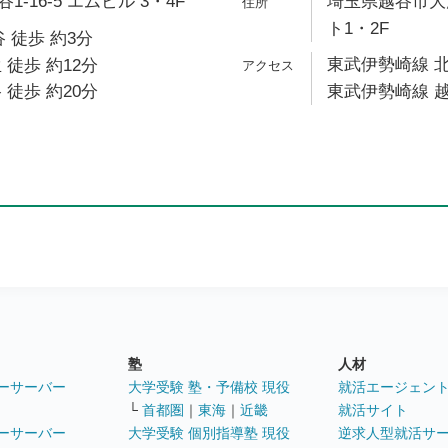
-16-5 エムビル 3・4F
埼玉県越谷市大沢
ト1・2F
 徒歩 約3分
東武伊勢崎線 北
 徒歩 約12分
 徒歩 約20分
東武伊勢崎線 越
塾
人材
ーサーバー
大学受験 塾・予備校 現役
就活エージェン
└
首都圏
｜
東海
｜
近畿
就活サイト
ーサーバー
大学受験 個別指導塾 現役
逆求人型就活サ