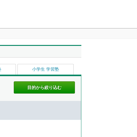
塾
小学生 学習塾