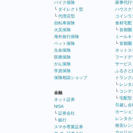
バイク保険
家事代行
└
ダイレクト型
ハウスク
└
代理店型
コインラ
自転車保険
食材宅配
火災保険
└
首都圏
海外旅行保険
ミールキ
ペット保険
└
首都圏
生命保険
ネットス
医療保険
フードデ
がん保険
サービス
学資保険
ふるさと
保険相談ショップ
トランク
└
レンタ
└
コンテ
金融
└
宅配型
ネット証券
引越し会
NISA
カーシェ
└
証券会社
レンタカ
└
銀行
格安レン
スマホ専業証券
カーリー