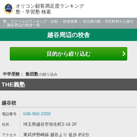
オリコン顧客満足度ランキング
塾・学習塾 検索
塾、スクールのランキング・比較
校舎検索
埼玉県の駅・市区町村から探す
越谷周辺の校舎一覧
越谷周辺の校舎
目的から絞り込む
中学受験： 集団塾
の絞り込み
THE義塾
越谷校
048-960-2300
埼玉県越谷市弥生町2-16 2F
東武伊勢崎線 越谷より 徒歩 約2分