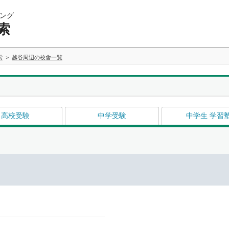
ング
索
索
越谷周辺の校舎一覧
高校受験
中学受験
中学生 学習