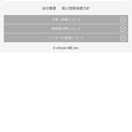
会社概要
個人情報保護方針
引用・転載について
利用者の声について
当サイトで公開されている情報（文字、写真、イラスト、画像データ等）及びこれらの配
置・編集および構造などについての著作権は株式会社oricon MEに帰属しております。
クッキーの使用について
当サイトに掲載している内容はすべてサービスの利用者が提出された見解・感想です。
これらの情報を権利者の許可なく無断転載・複製などの二次利用を行うことは固く禁じて
弊社が内容について正確性を含め一切保証するものではありません。
おります。
© oricon ME inc.
このサイトでは Cookie を使用して、ユーザーに合わせたコンテンツや広告の表示、ソー
弊社の見解・ 意見ではないことをご理解いただいた上でご覧ください。
シャル メディア機能の提供、広告の表示回数やクリック数の測定を行っています。
また、ユーザーによるサイトの利用状況についても情報を収集し、ソーシャル メディア
や広告配信、データ解析の各パートナーに提供しています。
各パートナーは、この情報とユーザーが各パートナーに提供した他の情報や、ユーザーが
各パートナーのサービスを使用したときに収集した他の情報を組み合わせて使用すること
があります。