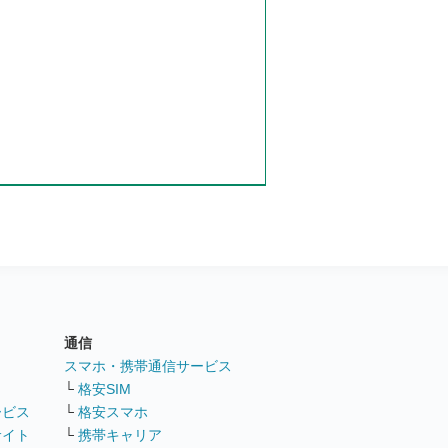
通信
ト
スマホ・携帯通信サービス
└
格安SIM
ービス
└
格安スマホ
サイト
└
携帯キャリア