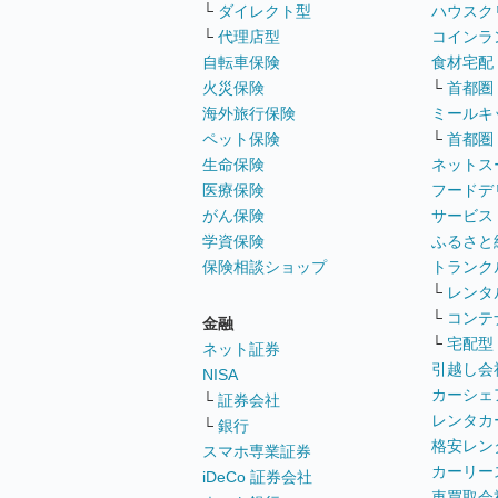
└
ダイレクト型
ハウスク
└
代理店型
コインラ
自転車保険
食材宅配
火災保険
└
首都圏
海外旅行保険
ミールキ
ペット保険
└
首都圏
生命保険
ネットス
医療保険
フードデ
がん保険
サービス
学資保険
ふるさと
保険相談ショップ
トランク
└
レンタ
└
コンテ
金融
└
宅配型
ネット証券
引越し会
NISA
カーシェ
└
証券会社
レンタカ
└
銀行
格安レン
スマホ専業証券
カーリー
iDeCo 証券会社
車買取会