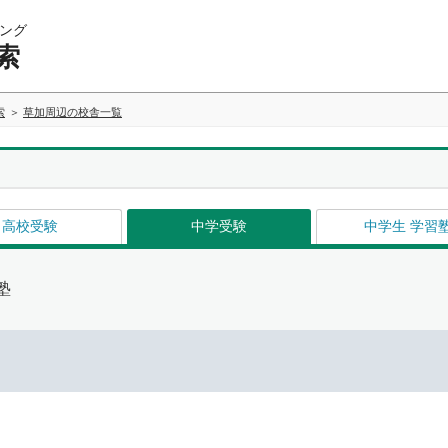
ング
索
索
草加周辺の校舎一覧
高校受験
中学受験
中学生 学習
塾