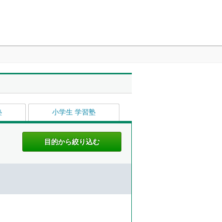
塾
小学生 学習塾