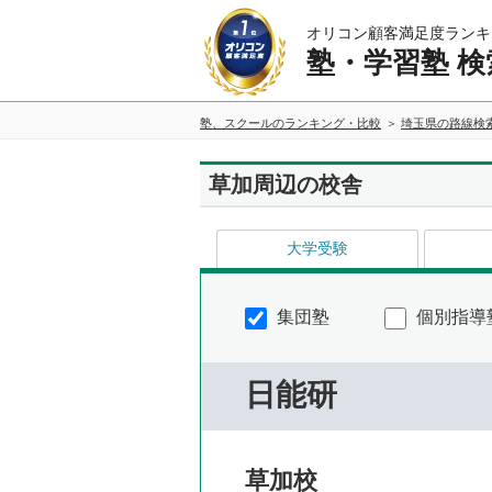
オリコン顧客満足度ランキ
塾・学習塾 検
塾、スクールのランキング・比較
埼玉県の路線検
草加周辺の校舎
大学受験
集団塾
個別指導
日能研
草加校