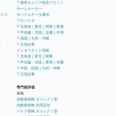
└
携帯キャリア格安ブランド
ホームルーター
ービス
モバイルデータ通信
ト
プロバイダ
└
北海道
｜
東北
｜
関東
｜
東海
└
甲信越・北陸
｜
近畿
｜
中国
└
四国
｜
九州・沖縄
職
└
広域企業
インターネット回線
遣
└
北海道
｜
東北
｜
関東
└
甲信越・北陸
｜
東海
｜
近畿
ス
└
中国・四国
｜
九州・沖縄
└
広域企業
専門家評価
ト
保険
自動車保険 ダイレクト型
自動車保険 代理店型
バイク保険 ダイレクト型