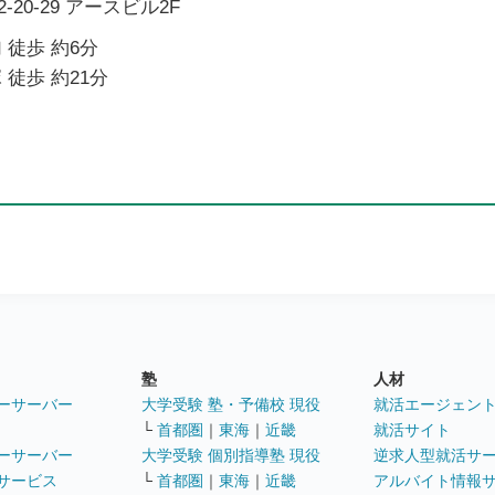
20-29 アースビル2F
 徒歩 約6分
 徒歩 約21分
塾
人材
ーサーバー
大学受験 塾・予備校 現役
就活エージェン
└
首都圏
｜
東海
｜
近畿
就活サイト
ーサーバー
大学受験 個別指導塾 現役
逆求人型就活サ
サービス
└
首都圏
｜
東海
｜
近畿
アルバイト情報