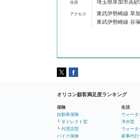
埼玉県草加市高砂2-
東武伊勢崎線 草加
東武伊勢崎線 谷塚
オリコン顧客満足度ランキング
保険
生活
自動車保険
ウォータ
└
ダイレクト型
浄水型
└
代理店型
ウォータ
バイク保険
家事代行