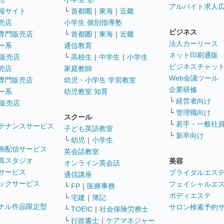
アルバイト求人
報サイト
└
首都圏
｜
東海
｜
近畿
売店
小学生 個別指導塾
ビジネス
専門販売店
└
首都圏
｜
東海
｜
近畿
法人カーリース
ー系
通信教育
ネット印刷通販
販売店
└
高校生
｜
中学生
｜
小学生
ビジネスチャッ
売店
家庭教師
Web会議ツール
専門販売店
幼児・小学生 学習教室
企業研修
ー系
幼児教室 知育
└
経営者向け
販売店
└
管理職向け
スクール
└
若手・一般社
テナンスサービス
子ども英語教室
└
新卒向け
└
幼児
｜
小学生
画配信サービス
英会話教室
真スタジオ
美容
オンライン英会話
サービス
ブライダルエス
通信講座
ックサービス
フェイシャルエ
└
FP
｜
医療事務
ボディエステ
└
宅建
｜
簿記
ナル作品限定型
サロン検索予約
└
TOEIC
｜
社会保険労務士
└
行政書士
｜
ケアマネジャー