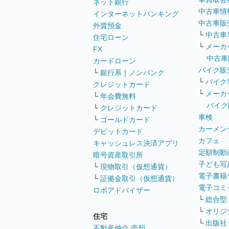
ネット銀行
中古車情
インターネットバンキング
中古車販
外貨預金
└
中古車
住宅ローン
└
メーカ
FX
中古車
カードローン
バイク販
└
銀行系
｜
ノンバンク
└
バイク
クレジットカード
└
メーカ
└
年会費無料
バイク
└
クレジットカード
車検
└
ゴールドカード
カーメン
デビットカード
カフェ
キャッシュレス決済アプリ
定額制動
暗号資産取引所
子ども写
└
現物取引（仮想通貨）
電子書籍
└
証拠金取引（仮想通貨）
電子コミ
ロボアドバイザー
└
総合型
└
オリジ
住宅
└
出版社
不動産仲介 売却