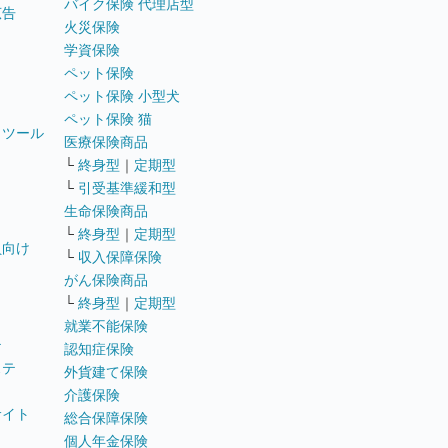
バイク保険 代理店型
広告
火災保険
学資保険
ペット保険
ペット保険 小型犬
ペット保険 猫
トツール
医療保険商品
└
終身型
｜
定期型
└
引受基準緩和型
生命保険商品
└
終身型
｜
定期型
員向け
└
収入保障保険
がん保険商品
└
終身型
｜
定期型
就業不能保険
テ
認知症保険
ステ
外貨建て保険
介護保険
サイト
総合保障保険
個人年金保険