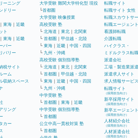
リーニング
大学受験 難関大学特化型 現役
転職サイト
ンドリー
└
首都圏
転職サイト 女性
大学受験 映像授業
転職スカウトサ
｜
東海
｜
近畿
高校受験 塾
転職エージェン
ット
└
北海道
｜
東北
｜
北関東
看護師転職
｜
東海
｜
近畿
└
首都圏
｜
甲信越・北陸
介護転職
ーパー
└
東海
｜
近畿
｜
中国・四国
ハイクラス・
リバリー
└
九州・沖縄
ミドルクラス転
高校受験 個別指導塾
派遣会社
納税サイト
└
北海道
｜
東北
｜
北関東
工場・製造業派
ルーム
└
首都圏
｜
甲信越・北陸
派遣求人サイト
ル収納スペース
└
東海
｜
近畿
｜
中国・四国
求人情報サービ
ナ
└
九州・沖縄
転職サイト
（採用担当向け）
中学受験 塾
新卒採用サイト
社
└
首都圏
｜
東海
｜
近畿
（採用担当向け）
アリング
中学受験 個別指導塾
新卒エージェン
（採用担当向け）
ー
└
首都圏
人材紹介会社
タカー
公立中高一貫校対策 塾
（採用担当向け）
ス
└
首都圏
人材派遣会社
（採用担当向け）
社
小学生 塾