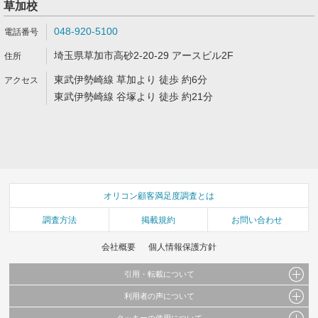
草加校
048-920-5100
埼玉県草加市高砂2-20-29 アースビル2F
東武伊勢崎線 草加より 徒歩 約6分
東武伊勢崎線 谷塚より 徒歩 約21分
オリコン顧客満足度調査とは
調査方法
掲載規約
お問い合わせ
会社概要
個人情報保護方針
引用・転載について
利用者の声について
当サイトで公開されている情報（文字、写真、イラスト、画像データ等）及びこれらの配
置・編集および構造などについての著作権は株式会社oricon MEに帰属しております。
クッキーの使用について