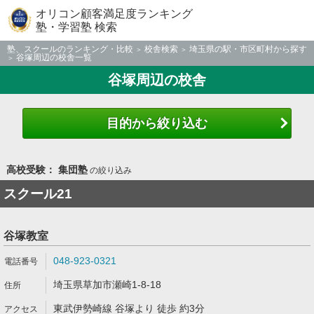
オリコン顧客満足度ランキング
塾・学習塾 検索
塾、スクールのランキング・比較
校舎検索
埼玉県の駅・市区町村から探す
谷塚周辺の校舎一覧
谷塚周辺の校舎
目的から絞り込む
高校受験： 集団塾
の絞り込み
スクール21
谷塚教室
048-923-0321
埼玉県草加市瀬崎1-8-18
東武伊勢崎線 谷塚より 徒歩 約3分