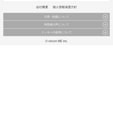
会社概要
個人情報保護方針
引用・転載について
利用者の声について
当サイトで公開されている情報（文字、写真、イラスト、画像データ等）及びこれらの配
置・編集および構造などについての著作権は株式会社oricon MEに帰属しております。
クッキーの使用について
当サイトに掲載している内容はすべてサービスの利用者が提出された見解・感想です。
これらの情報を権利者の許可なく無断転載・複製などの二次利用を行うことは固く禁じて
弊社が内容について正確性を含め一切保証するものではありません。
おります。
© oricon ME inc.
このサイトでは Cookie を使用して、ユーザーに合わせたコンテンツや広告の表示、ソー
弊社の見解・ 意見ではないことをご理解いただいた上でご覧ください。
シャル メディア機能の提供、広告の表示回数やクリック数の測定を行っています。
また、ユーザーによるサイトの利用状況についても情報を収集し、ソーシャル メディア
や広告配信、データ解析の各パートナーに提供しています。
各パートナーは、この情報とユーザーが各パートナーに提供した他の情報や、ユーザーが
各パートナーのサービスを使用したときに収集した他の情報を組み合わせて使用すること
があります。