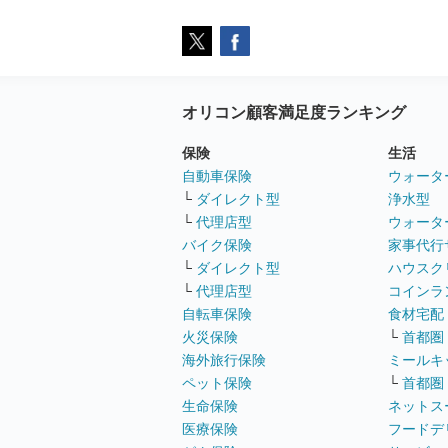
オリコン顧客満足度ランキング
保険
生活
自動車保険
ウォータ
└
ダイレクト型
浄水型
└
代理店型
ウォータ
バイク保険
家事代行
└
ダイレクト型
ハウスク
└
代理店型
コインラ
自転車保険
食材宅配
火災保険
└
首都圏
海外旅行保険
ミールキ
ペット保険
└
首都圏
生命保険
ネットス
医療保険
フードデ