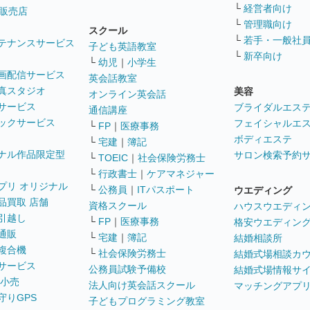
└
経営者向け
販売店
└
管理職向け
スクール
└
若手・一般社
テナンスサービス
子ども英語教室
└
新卒向け
└
幼児
｜
小学生
画配信サービス
英会話教室
真スタジオ
美容
オンライン英会話
サービス
ブライダルエス
通信講座
ックサービス
フェイシャルエ
└
FP
｜
医療事務
ボディエステ
└
宅建
｜
簿記
ナル作品限定型
サロン検索予約
└
TOEIC
｜
社会保険労務士
└
行政書士
｜
ケアマネジャー
プリ オリジナル
└
公務員
｜
ITパスポート
ウエディング
品買取 店舗
資格スクール
ハウスウエディ
引越し
└
FP
｜
医療事務
格安ウエディン
通販
└
宅建
｜
簿記
結婚相談所
複合機
└
社会保険労務士
結婚式場相談カ
サービス
公務員試験予備校
結婚式場情報サ
 小売
法人向け英会話スクール
マッチングアプ
守りGPS
子どもプログラミング教室