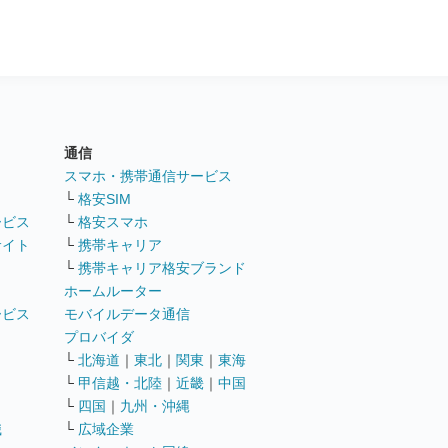
通信
ト
スマホ・携帯通信サービス
└
格安SIM
ービス
└
格安スマホ
サイト
└
携帯キャリア
└
携帯キャリア格安ブランド
ホームルーター
ービス
モバイルデータ通信
ト
プロバイダ
└
北海道
｜
東北
｜
関東
｜
東海
└
甲信越・北陸
｜
近畿
｜
中国
└
四国
｜
九州・沖縄
職
└
広域企業