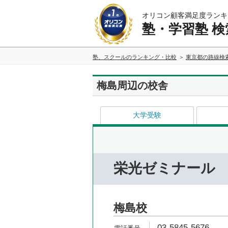
オリコン顧客満足度ランキ
塾・学習塾 検
塾、スクールのランキング・比較
東京都の路線検
梅島周辺の校舎
大学受験
栄光ゼミナール
梅島校
03-5845-5676