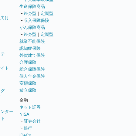
生命保険商品
└
終身型
｜
定期型
員向け
└
収入保障保険
がん保険商品
└
終身型
｜
定期型
就業不能保険
テ
認知症保険
ステ
外貨建て保険
介護保険
サイト
総合保障保険
個人年金保険
変額保険
積立保険
ング
グ
金融
ネット証券
ウンター
NISA
イト
└
証券会社
リ
└
銀行
iDeCo