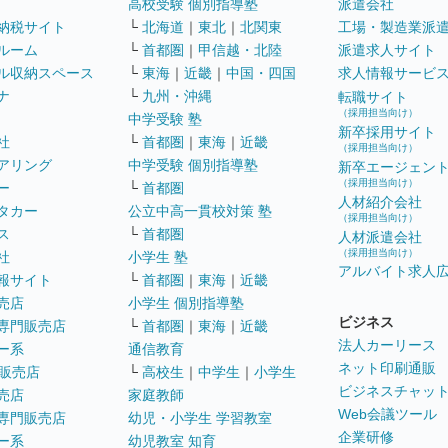
高校受験 個別指導塾
派遣会社
納税サイト
└
北海道
｜
東北
｜
北関東
工場・製造業派
ルーム
└
首都圏
｜
甲信越・北陸
派遣求人サイト
ル収納スペース
└
東海
｜
近畿
｜
中国・四国
求人情報サービ
ナ
└
九州・沖縄
転職サイト
（採用担当向け）
中学受験 塾
新卒採用サイト
社
└
首都圏
｜
東海
｜
近畿
（採用担当向け）
アリング
中学受験 個別指導塾
新卒エージェン
（採用担当向け）
ー
└
首都圏
人材紹介会社
タカー
公立中高一貫校対策 塾
（採用担当向け）
ス
└
首都圏
人材派遣会社
（採用担当向け）
社
小学生 塾
アルバイト求人
報サイト
└
首都圏
｜
東海
｜
近畿
売店
小学生 個別指導塾
ビジネス
専門販売店
└
首都圏
｜
東海
｜
近畿
法人カーリース
ー系
通信教育
ネット印刷通販
販売店
└
高校生
｜
中学生
｜
小学生
ビジネスチャッ
売店
家庭教師
Web会議ツール
専門販売店
幼児・小学生 学習教室
企業研修
ー系
幼児教室 知育