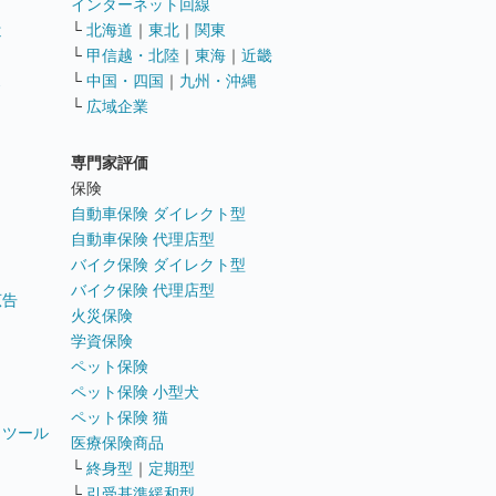
インターネット回線
遣
└
北海道
｜
東北
｜
関東
└
甲信越・北陸
｜
東海
｜
近畿
ス
└
中国・四国
｜
九州・沖縄
└
広域企業
専門家評価
ト
保険
自動車保険 ダイレクト型
自動車保険 代理店型
バイク保険 ダイレクト型
バイク保険 代理店型
広告
火災保険
学資保険
ペット保険
ペット保険 小型犬
ペット保険 猫
トツール
医療保険商品
└
終身型
｜
定期型
└
引受基準緩和型