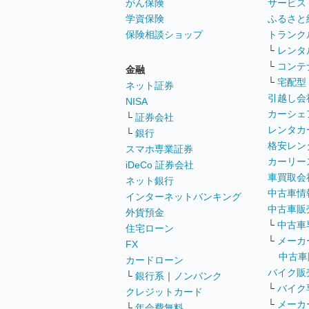
がん保険
サービス
学資保険
ふるさと
保険相談ショップ
トランク
└
レンタ
└
コンテ
金融
└
宅配型
ネット証券
引越し会
NISA
カーシェ
└
証券会社
レンタカ
└
銀行
格安レン
スマホ専業証券
カーリー
iDeCo 証券会社
車買取会
ネット銀行
中古車情
インターネットバンキング
中古車販
外貨預金
└
中古車
住宅ローン
└
メーカ
FX
中古車
カードローン
バイク販
└
銀行系
｜
ノンバンク
└
バイク
クレジットカード
└
メーカ
└
年会費無料