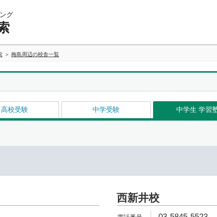
ング
索
索
梅島周辺の校舎一覧
高校受験
中学受験
中学生 学習
西新井校
03-5845-5523