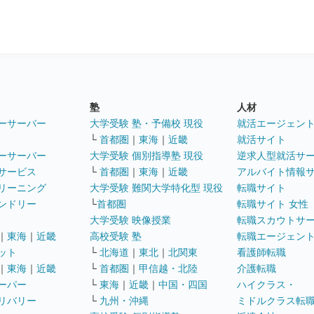
塾
人材
ーサーバー
大学受験 塾・予備校 現役
就活エージェン
└
首都圏
｜
東海
｜
近畿
就活サイト
ーサーバー
大学受験 個別指導塾 現役
逆求人型就活サ
サービス
└
首都圏
｜
東海
｜
近畿
アルバイト情報
リーニング
大学受験 難関大学特化型 現役
転職サイト
ンドリー
└
首都圏
転職サイト 女性
大学受験 映像授業
転職スカウトサ
｜
東海
｜
近畿
高校受験 塾
転職エージェン
ット
└
北海道
｜
東北
｜
北関東
看護師転職
｜
東海
｜
近畿
└
首都圏
｜
甲信越・北陸
介護転職
ーパー
└
東海
｜
近畿
｜
中国・四国
ハイクラス・
リバリー
└
九州・沖縄
ミドルクラス転