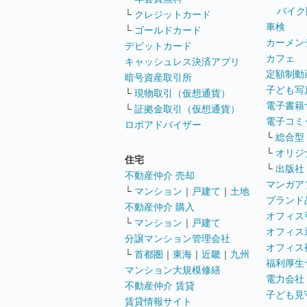
バイク
└
クレジットカード
車検
└
ゴールドカード
カーメン
デビットカード
カフェ
キャッシュレス決済アプリ
定額制動
暗号資産取引所
子ども写
└
現物取引（仮想通貨）
電子書籍
└
証拠金取引（仮想通貨）
電子コミ
ロボアドバイザー
└
総合型
└
オリジ
住宅
└
出版社
不動産仲介 売却
マンガア
└
マンション
｜
戸建て
｜
土地
ブランド
不動産仲介 購入
オフィス
└
マンション
｜
戸建て
オフィス
分譲マンション管理会社
オフィス
└
首都圏
｜
東海
｜
近畿
｜
九州
福利厚生
マンション大規模修繕
電力会社
不動産仲介 賃貸
子ども見
賃貸情報サイト