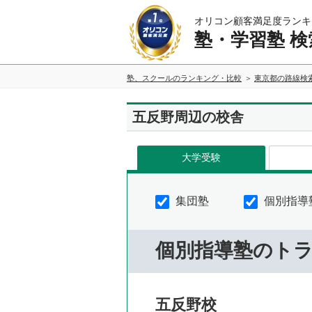
オリコン顧客満足度ランキ
塾・学習塾 検
塾、スクールのランキング・比較
東京都の路線検
五反野周辺の校舎
大学受験
集団塾
個別指導
個別指導塾のト
五反野校