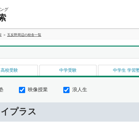
ング
索
索
五反野周辺の校舎一覧
高校受験
中学受験
中学生 学習
塾
映像授業
浪人生
ライプラス