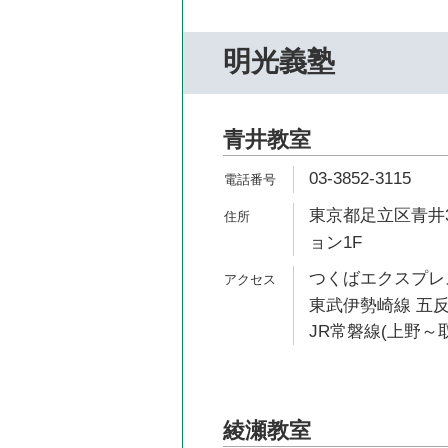
明光義塾
青井教室
03-3852-3115
東京都足立区青井3
ョン1F
つくばエクスプレス
東武伊勢崎線 五反
JR常磐線(上野～取
綾瀬教室