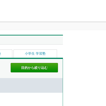
塾
小学生 学習塾