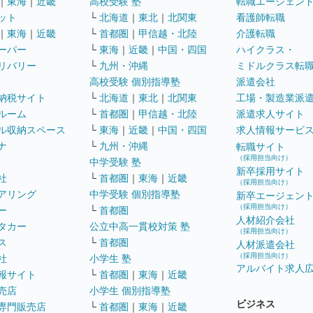
｜
東海
｜
近畿
高校受験 塾
転職エージェン
ット
└
北海道
｜
東北
｜
北関東
看護師転職
｜
東海
｜
近畿
└
首都圏
｜
甲信越・北陸
介護転職
ーパー
└
東海
｜
近畿
｜
中国・四国
ハイクラス・
リバリー
└
九州・沖縄
ミドルクラス転
高校受験 個別指導塾
派遣会社
納税サイト
└
北海道
｜
東北
｜
北関東
工場・製造業派
ルーム
└
首都圏
｜
甲信越・北陸
派遣求人サイト
ル収納スペース
└
東海
｜
近畿
｜
中国・四国
求人情報サービ
ナ
└
九州・沖縄
転職サイト
（採用担当向け）
中学受験 塾
新卒採用サイト
社
└
首都圏
｜
東海
｜
近畿
（採用担当向け）
アリング
中学受験 個別指導塾
新卒エージェン
（採用担当向け）
ー
└
首都圏
人材紹介会社
タカー
公立中高一貫校対策 塾
（採用担当向け）
ス
└
首都圏
人材派遣会社
（採用担当向け）
社
小学生 塾
アルバイト求人
報サイト
└
首都圏
｜
東海
｜
近畿
売店
小学生 個別指導塾
ビジネス
専門販売店
└
首都圏
｜
東海
｜
近畿