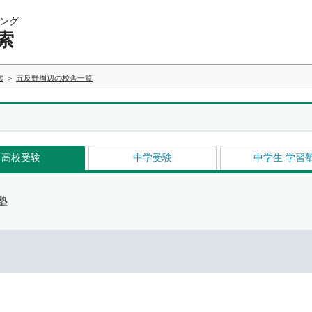
ング
索
索
五反野周辺の校舎一覧
高校受験
中学受験
中学生 学習
塾