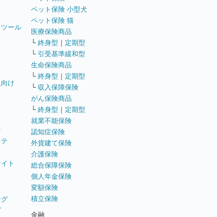
ペット保険 小型犬
ペット保険 猫
トツール
医療保険商品
└
終身型
｜
定期型
└
引受基準緩和型
生命保険商品
└
終身型
｜
定期型
員向け
└
収入保障保険
がん保険商品
└
終身型
｜
定期型
就業不能保険
テ
認知症保険
ステ
外貨建て保険
介護保険
サイト
総合保障保険
個人年金保険
変額保険
積立保険
ング
グ
金融