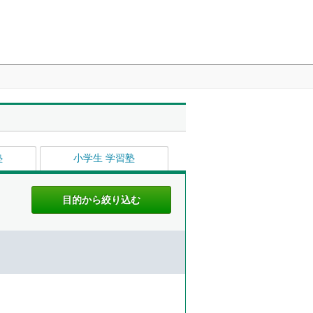
塾
小学生 学習塾