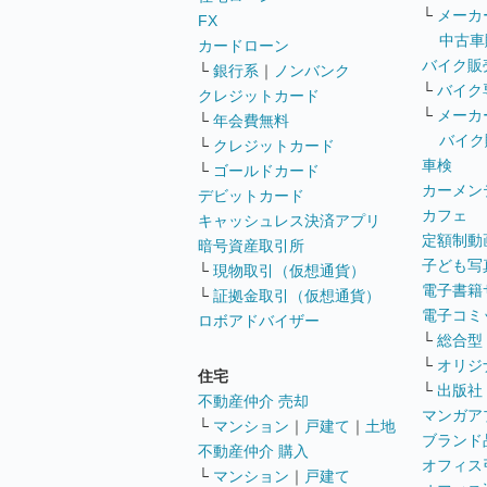
└
メーカ
FX
中古車
カードローン
バイク販
└
銀行系
｜
ノンバンク
└
バイク
クレジットカード
└
メーカ
└
年会費無料
バイク
└
クレジットカード
車検
└
ゴールドカード
カーメン
デビットカード
カフェ
キャッシュレス決済アプリ
定額制動
暗号資産取引所
子ども写
└
現物取引（仮想通貨）
電子書籍
└
証拠金取引（仮想通貨）
電子コミ
ロボアドバイザー
└
総合型
└
オリジ
住宅
└
出版社
不動産仲介 売却
マンガア
└
マンション
｜
戸建て
｜
土地
ブランド
不動産仲介 購入
オフィス
└
マンション
｜
戸建て