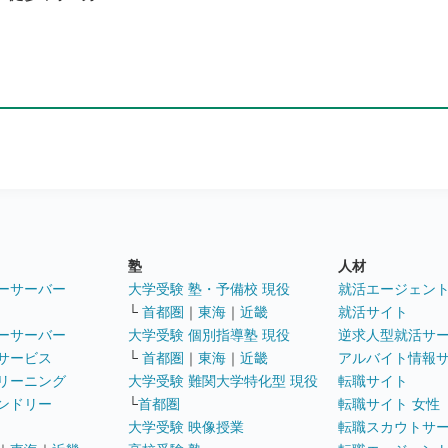
塾
人材
ーサーバー
大学受験 塾・予備校 現役
就活エージェン
└
首都圏
｜
東海
｜
近畿
就活サイト
ーサーバー
大学受験 個別指導塾 現役
逆求人型就活サ
サービス
└
首都圏
｜
東海
｜
近畿
アルバイト情報
リーニング
大学受験 難関大学特化型 現役
転職サイト
ンドリー
└
首都圏
転職サイト 女性
大学受験 映像授業
転職スカウトサ