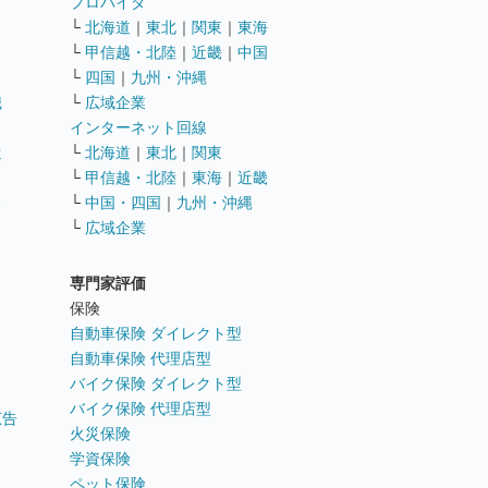
ト
プロバイダ
└
北海道
｜
東北
｜
関東
｜
東海
└
甲信越・北陸
｜
近畿
｜
中国
└
四国
｜
九州・沖縄
職
└
広域企業
インターネット回線
遣
└
北海道
｜
東北
｜
関東
└
甲信越・北陸
｜
東海
｜
近畿
ス
└
中国・四国
｜
九州・沖縄
└
広域企業
専門家評価
ト
保険
自動車保険 ダイレクト型
自動車保険 代理店型
バイク保険 ダイレクト型
バイク保険 代理店型
広告
火災保険
学資保険
ペット保険