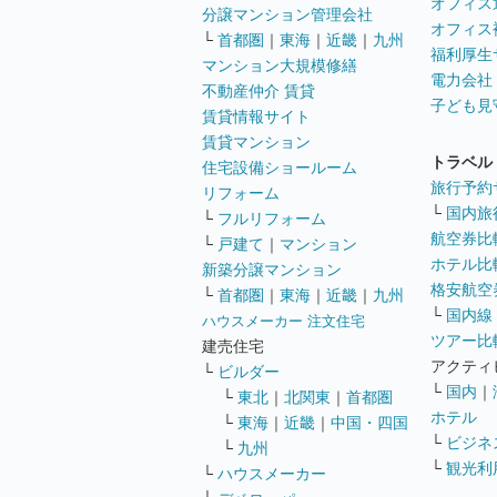
オフィス
分譲マンション管理会社
オフィス
└
首都圏
｜
東海
｜
近畿
｜
九州
福利厚生
マンション大規模修繕
電力会社
不動産仲介 賃貸
子ども見
賃貸情報サイト
賃貸マンション
トラベル
住宅設備ショールーム
旅行予約
リフォーム
└
国内旅
└
フルリフォーム
航空券比
└
戸建て
｜
マンション
ホテル比
新築分譲マンション
格安航空券
└
首都圏
｜
東海
｜
近畿
｜
九州
└
国内線
ハウスメーカー 注文住宅
ツアー比
建売住宅
アクティ
└
ビルダー
└
国内
｜
└
東北
｜
北関東
｜
首都圏
ホテル
└
東海
｜
近畿
｜
中国・四国
└
ビジネ
└
九州
└
観光利
└
ハウスメーカー