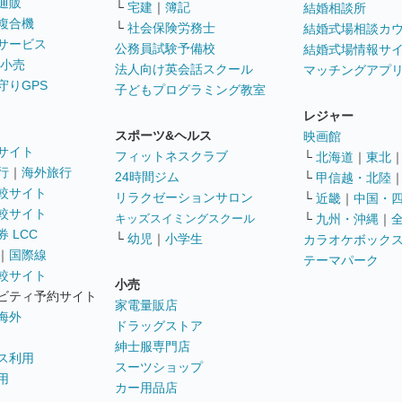
通販
└
宅建
｜
簿記
結婚相談所
複合機
└
社会保険労務士
結婚式場相談カ
サービス
公務員試験予備校
結婚式場情報サ
 小売
法人向け英会話スクール
マッチングアプ
守りGPS
子どもプログラミング教室
レジャー
スポーツ&ヘルス
映画館
サイト
フィットネスクラブ
└
北海道
｜
東北
行
｜
海外旅行
24時間ジム
└
甲信越・北陸
較サイト
リラクゼーションサロン
└
近畿
｜
中国・
較サイト
キッズスイミングスクール
└
九州・沖縄
｜
 LCC
└
幼児
｜
小学生
カラオケボック
｜
国際線
テーマパーク
較サイト
小売
ビティ予約サイト
家電量販店
海外
ドラッグストア
紳士服専門店
ス利用
スーツショップ
用
カー用品店