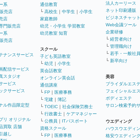
法人カーリース
ー系
通信教育
ネット印刷通販
販売店
└
高校生
｜
中学生
｜
小学生
ビジネスチャッ
売店
家庭教師
Web会議ツール
専門販売店
幼児・小学生 学習教室
企業研修
ー系
幼児教室 知育
└
経営者向け
販売店
└
管理職向け
スクール
└
若手・一般社
テナンスサービス
子ども英語教室
└
新卒向け
└
幼児
｜
小学生
画配信サービス
英会話教室
真スタジオ
美容
オンライン英会話
サービス
ブライダルエス
通信講座
ックサービス
フェイシャルエ
└
FP
｜
医療事務
ボディエステ
└
宅建
｜
簿記
ナル作品限定型
サロン検索予約
└
TOEIC
｜
社会保険労務士
└
行政書士
｜
ケアマネジャー
プリ オリジナル
└
公務員
｜
ITパスポート
ウエディング
品買取 店舗
資格スクール
ハウスウエディ
引越し
└
FP
｜
医療事務
格安ウエディン