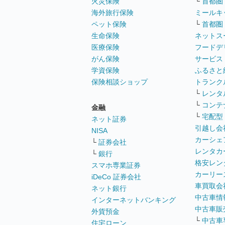
火災保険
└
首都圏
海外旅行保険
ミールキ
ペット保険
└
首都圏
生命保険
ネットス
医療保険
フードデ
がん保険
サービス
学資保険
ふるさと
保険相談ショップ
トランク
└
レンタ
└
コンテ
金融
└
宅配型
ネット証券
引越し会
NISA
カーシェ
└
証券会社
レンタカ
└
銀行
格安レン
スマホ専業証券
カーリー
iDeCo 証券会社
車買取会
ネット銀行
中古車情
インターネットバンキング
中古車販
外貨預金
└
中古車
住宅ローン