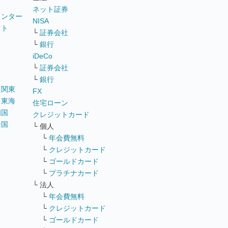
ネット証券
ウンター
NISA
イト
└
証券会社
リ
└
銀行
iDeCo
└
証券会社
└
銀行
｜
関東
FX
｜
東海
住宅ローン
四国
クレジットカード
全国
└ 個人
ス
└
年会費無料
└
クレジットカード
└
ゴールドカード
└
プラチナカード
└ 法人
└
年会費無料
└
クレジットカード
└
ゴールドカード