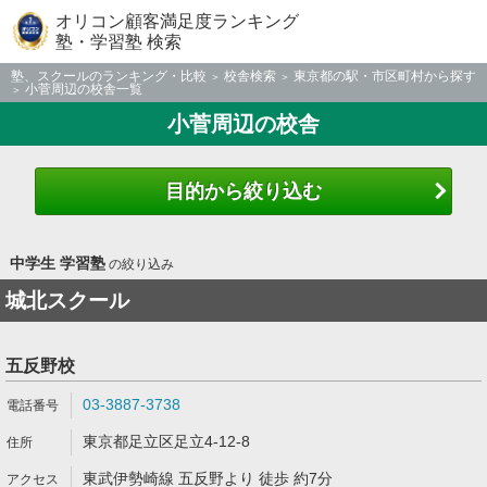
オリコン顧客満足度ランキング
塾・学習塾 検索
塾、スクールのランキング・比較
校舎検索
東京都の駅・市区町村から探す
小菅周辺の校舎一覧
小菅周辺の校舎
目的から絞り込む
中学生 学習塾
の絞り込み
城北スクール
五反野校
03-3887-3738
東京都足立区足立4-12-8
東武伊勢崎線 五反野より 徒歩 約7分