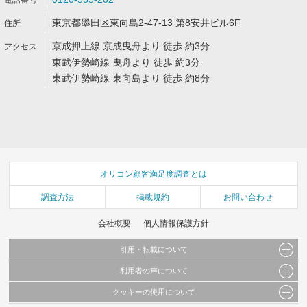
東京都墨田区東向島2-47-13 第8安井ビル6F
京成押上線 京成曳舟より 徒歩 約3分
東武伊勢崎線 曳舟より 徒歩 約3分
東武伊勢崎線 東向島より 徒歩 約8分
オリコン顧客満足度調査とは
調査方法
掲載規約
お問い合わせ
会社概要
個人情報保護方針
引用・転載について
利用者の声について
当サイトで公開されている情報（文字、写真、イラスト、画像データ等）及びこれらの配
置・編集および構造などについての著作権は株式会社oricon MEに帰属しております。
クッキーの使用について
当サイトに掲載している内容はすべてサービスの利用者が提出された見解・感想です。
これらの情報を権利者の許可なく無断転載・複製などの二次利用を行うことは固く禁じて
弊社が内容について正確性を含め一切保証するものではありません。