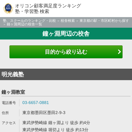
オリコン顧客満足度ランキング
塾・学習塾 検索
塾、スクールのランキング・比較
校舎検索
東京都の駅・市区町村から探す
鐘ヶ淵周辺の校舎一覧
鐘ヶ淵周辺の校舎
目的から絞り込む
明光義塾
鐘ヶ淵教室
03-6657-0881
東京都墨田区墨田2-9-3
東武伊勢崎線 鐘ヶ淵より 徒歩 約4分
東武伊勢崎線 堀切より 徒歩 約13分