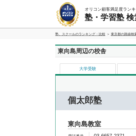
オリコン顧客満足度ランキ
塾・学習塾 検
塾、スクールのランキング・比較
東京都の路線検
東向島周辺の校舎
大学受験
個太郎塾
東向島教室
03-6657-2371