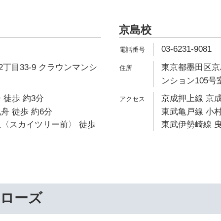
京島校
03-6231-9081
丁目33-9 クラウンマンシ
東京都墨田区京島
ンション105号
 徒歩 約3分
京成押上線 京成
舟 徒歩 約6分
東武亀戸線 小村
上〈スカイツリー前〉 徒歩
東武伊勢崎線 曳
ーローズ