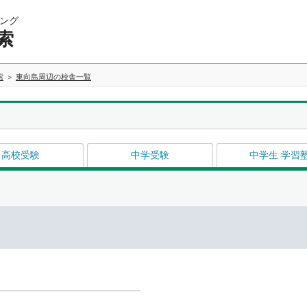
ング
索
索
東向島周辺の校舎一覧
高校受験
中学受験
中学生 学習