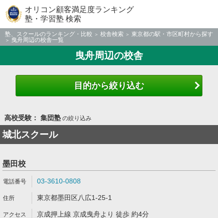
オリコン顧客満足度ランキング
塾・学習塾 検索
塾、スクールのランキング・比較
校舎検索
東京都の駅・市区町村から探す
曳舟周辺の校舎一覧
曳舟周辺の校舎
目的から絞り込む
高校受験： 集団塾
の絞り込み
城北スクール
墨田校
03-3610-0808
東京都墨田区八広1-25-1
京成押上線 京成曳舟より 徒歩 約4分