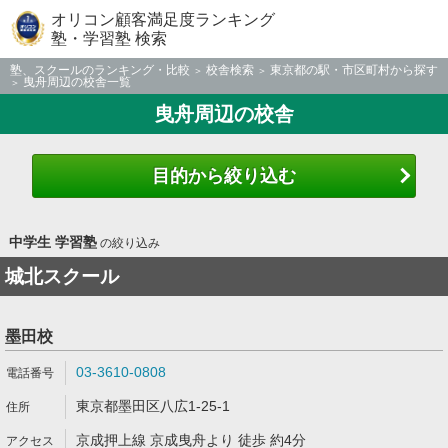
オリコン顧客満足度ランキング
塾・学習塾 検索
塾、スクールのランキング・比較
校舎検索
東京都の駅・市区町村から探す
曳舟周辺の校舎一覧
曳舟周辺の校舎
目的から絞り込む
中学生 学習塾
の絞り込み
城北スクール
墨田校
03-3610-0808
東京都墨田区八広1-25-1
京成押上線 京成曳舟より 徒歩 約4分