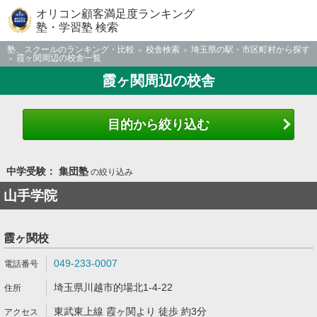
オリコン顧客満足度ランキング
塾・学習塾 検索
塾、スクールのランキング・比較
校舎検索
埼玉県の駅・市区町村から探す
霞ヶ関周辺の校舎一覧
霞ヶ関周辺の校舎
目的から絞り込む
中学受験： 集団塾
の絞り込み
山手学院
霞ヶ関校
049-233-0007
埼玉県川越市的場北1-4-22
東武東上線 霞ヶ関より 徒歩 約3分