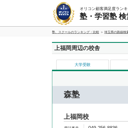
オリコン顧客満足度ランキ
塾・学習塾 検
塾、スクールのランキング・比較
埼玉県の路線検
上福岡周辺の校舎
大学受験
森塾
上福岡校
049-256-8836