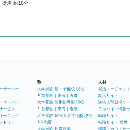
 徒歩 約18分
塾
人材
ーサーバー
大学受験 塾・予備校 現役
就活エージェン
└
首都圏
｜
東海
｜
近畿
就活サイト
ーサーバー
大学受験 個別指導塾 現役
逆求人型就活サ
サービス
└
首都圏
｜
東海
｜
近畿
アルバイト情報
リーニング
大学受験 難関大学特化型 現役
転職サイト
ンドリー
└
首都圏
転職サイト 女性
大学受験 映像授業
転職スカウトサ