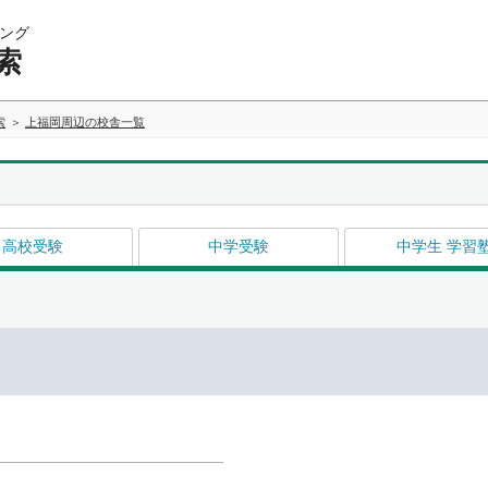
ング
索
索
上福岡周辺の校舎一覧
高校受験
中学受験
中学生 学習