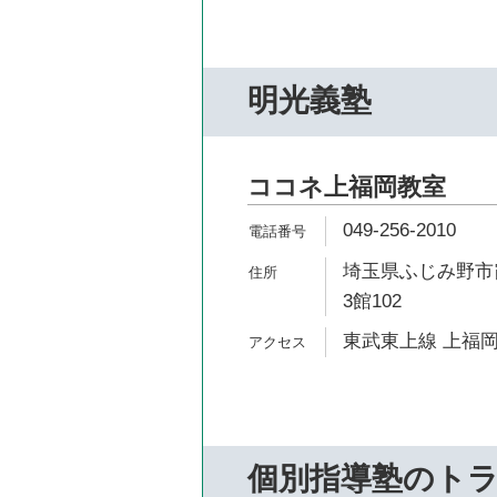
明光義塾
ココネ上福岡教室
049-256-2010
埼玉県ふじみ野市霞
3館102
東武東上線 上福岡
個別指導塾のト