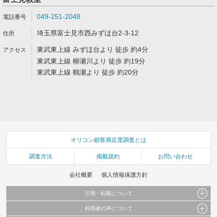
049-251-2048
埼玉県富士見市西みずほ台2-3-12
東武東上線 みずほ台より 徒歩 約4分
東武東上線 柳瀬川より 徒歩 約19分
東武東上線 鶴瀬より 徒歩 約20分
オリコン顧客満足度調査とは
調査方法
掲載規約
お問い合わせ
会社概要
個人情報保護方針
引用・転載について
利用者の声について
当サイトで公開されている情報（文字、写真、イラスト、画像データ等）及びこれらの配