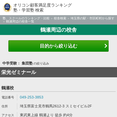
オリコン顧客満足度ランキング
塾・学習塾 検索
塾、スクールのランキング・比較
校舎検索
埼玉県の駅・市区町村から探す
鶴瀬周辺の校舎一覧
鶴瀬周辺の校舎
目的から絞り込む
中学受験： 集団塾
の絞り込み
栄光ゼミナール
鶴瀬校
049-253-3853
埼玉県富士見市鶴馬2612-3 スミセイビル2F
東武東上線 鶴瀬より 徒歩 約4分