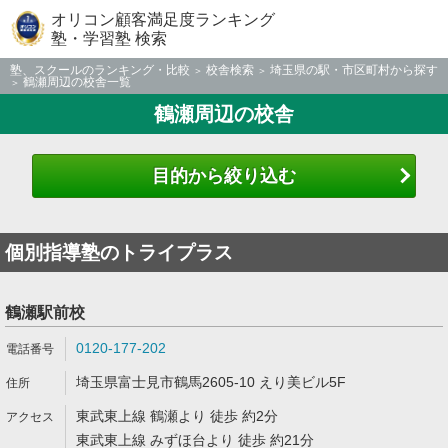
オリコン顧客満足度ランキング
塾・学習塾 検索
塾、スクールのランキング・比較
校舎検索
埼玉県の駅・市区町村から探す
鶴瀬周辺の校舎一覧
鶴瀬周辺の校舎
目的から絞り込む
個別指導塾のトライプラス
鶴瀬駅前校
0120-177-202
埼玉県富士見市鶴馬2605-10 えり美ビル5F
東武東上線 鶴瀬より 徒歩 約2分
東武東上線 みずほ台より 徒歩 約21分