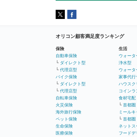
オリコン顧客満足度ランキング
保険
生活
自動車保険
ウォータ
└
ダイレクト型
浄水型
└
代理店型
ウォータ
バイク保険
家事代行
└
ダイレクト型
ハウスク
└
代理店型
コインラ
自転車保険
食材宅配
火災保険
└
首都圏
海外旅行保険
ミールキ
ペット保険
└
首都圏
生命保険
ネットス
医療保険
フードデ