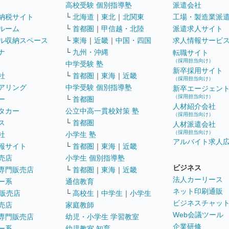
高校受験 個別指導塾
派遣会社
納税サイト
└
北海道
｜
東北
｜
北関東
工場・製造業派
ルーム
└
首都圏
｜
甲信越・北陸
派遣求人サイト
ル収納スペース
└
東海
｜
近畿
｜
中国・四国
求人情報サービ
ナ
└
九州・沖縄
転職サイト
（採用担当向け）
中学受験 塾
新卒採用サイト
社
└
首都圏
｜
東海
｜
近畿
（採用担当向け）
アリング
中学受験 個別指導塾
新卒エージェン
（採用担当向け）
ー
└
首都圏
人材紹介会社
タカー
公立中高一貫校対策 塾
（採用担当向け）
ス
└
首都圏
人材派遣会社
（採用担当向け）
社
小学生 塾
アルバイト求人
報サイト
└
首都圏
｜
東海
｜
近畿
売店
小学生 個別指導塾
ビジネス
専門販売店
└
首都圏
｜
東海
｜
近畿
法人カーリース
ー系
通信教育
ネット印刷通販
販売店
└
高校生
｜
中学生
｜
小学生
ビジネスチャッ
売店
家庭教師
Web会議ツール
専門販売店
幼児・小学生 学習教室
企業研修
ー系
幼児教室 知育