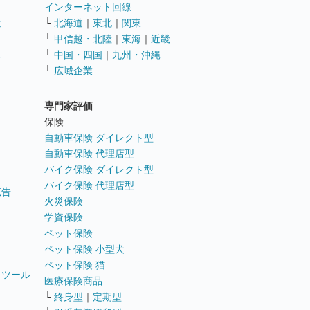
インターネット回線
遣
└
北海道
｜
東北
｜
関東
└
甲信越・北陸
｜
東海
｜
近畿
ス
└
中国・四国
｜
九州・沖縄
└
広域企業
専門家評価
ト
保険
自動車保険 ダイレクト型
自動車保険 代理店型
バイク保険 ダイレクト型
バイク保険 代理店型
広告
火災保険
学資保険
ペット保険
ペット保険 小型犬
ペット保険 猫
トツール
医療保険商品
└
終身型
｜
定期型