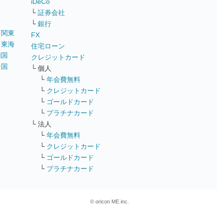
iDeCo
└
証券会社
└
銀行
｜
関東
FX
｜
東海
住宅ローン
四国
クレジットカード
全国
└ 個人
ス
└
年会費無料
└
クレジットカード
└
ゴールドカード
└
プラチナカード
└ 法人
└
年会費無料
└
クレジットカード
└
ゴールドカード
└
プラチナカード
© oricon ME inc.