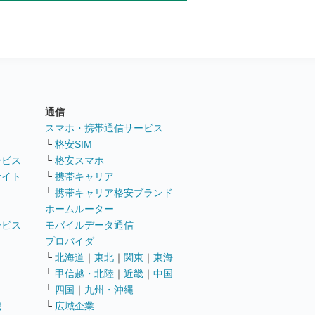
通信
ト
スマホ・携帯通信サービス
└
格安SIM
ービス
└
格安スマホ
サイト
└
携帯キャリア
└
携帯キャリア格安ブランド
ホームルーター
ービス
モバイルデータ通信
ト
プロバイダ
└
北海道
｜
東北
｜
関東
｜
東海
└
甲信越・北陸
｜
近畿
｜
中国
└
四国
｜
九州・沖縄
職
└
広域企業