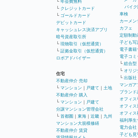
└
年会費無料
バイク
└
クレジットカード
車検
└
ゴールドカード
カーメン
デビットカード
カフェ
キャッシュレス決済アプリ
定額制動
暗号資産取引所
子ども写
└
現物取引（仮想通貨）
電子書籍
└
証拠金取引（仮想通貨）
電子コミ
ロボアドバイザー
└
総合型
└
オリジ
住宅
└
出版社
不動産仲介 売却
マンガア
└
マンション
｜
戸建て
｜
土地
ブランド
不動産仲介 購入
オフィス
└
マンション
｜
戸建て
オフィス
分譲マンション管理会社
オフィス
└
首都圏
｜
東海
｜
近畿
｜
九州
福利厚生
マンション大規模修繕
電力会社
不動産仲介 賃貸
子ども見
賃貸情報サイト