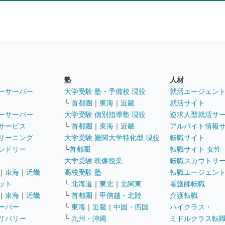
塾
人材
ーサーバー
大学受験 塾・予備校 現役
就活エージェン
└
首都圏
｜
東海
｜
近畿
就活サイト
ーサーバー
大学受験 個別指導塾 現役
逆求人型就活サ
サービス
└
首都圏
｜
東海
｜
近畿
アルバイト情報
リーニング
大学受験 難関大学特化型 現役
転職サイト
ンドリー
└
首都圏
転職サイト 女性
大学受験 映像授業
転職スカウトサ
｜
東海
｜
近畿
高校受験 塾
転職エージェン
ット
└
北海道
｜
東北
｜
北関東
看護師転職
｜
東海
｜
近畿
└
首都圏
｜
甲信越・北陸
介護転職
ーパー
└
東海
｜
近畿
｜
中国・四国
ハイクラス・
リバリー
└
九州・沖縄
ミドルクラス転