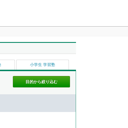
塾
小学生 学習塾