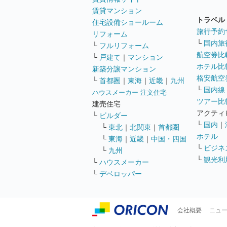
賃貸マンション
トラベル
住宅設備ショールーム
旅行予約
リフォーム
└
国内旅
└
フルリフォーム
航空券比
└
戸建て
｜
マンション
ホテル比
新築分譲マンション
格安航空券
└
首都圏
｜
東海
｜
近畿
｜
九州
└
国内線
ハウスメーカー 注文住宅
ツアー比
建売住宅
アクティ
└
ビルダー
└
国内
｜
└
東北
｜
北関東
｜
首都圏
ホテル
└
東海
｜
近畿
｜
中国・四国
└
ビジネ
└
九州
└
観光利
└
ハウスメーカー
└
デベロッパー
会社概要
ニュ