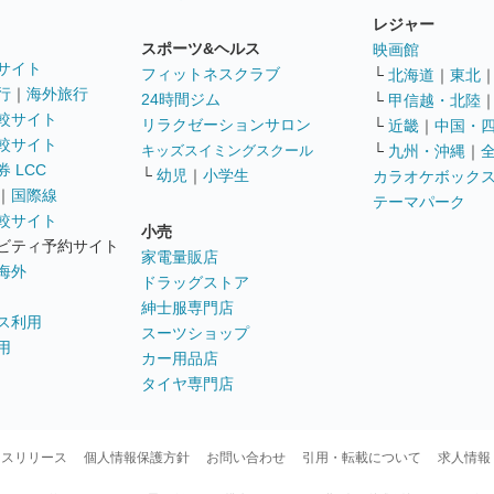
レジャー
スポーツ&ヘルス
映画館
サイト
フィットネスクラブ
└
北海道
｜
東北
行
｜
海外旅行
24時間ジム
└
甲信越・北陸
較サイト
リラクゼーションサロン
└
近畿
｜
中国・
較サイト
キッズスイミングスクール
└
九州・沖縄
｜
 LCC
└
幼児
｜
小学生
カラオケボック
｜
国際線
テーマパーク
較サイト
小売
ビティ予約サイト
家電量販店
海外
ドラッグストア
紳士服専門店
ス利用
スーツショップ
用
カー用品店
タイヤ専門店
ースリリース
個人情報保護方針
お問い合わせ
引用・転載について
求人情報