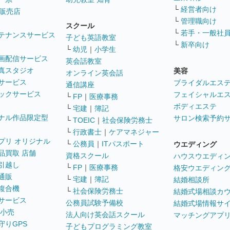
└
経営者向け
販売店
└
管理職向け
スクール
└
若手・一般社
テナンスサービス
子ども英語教室
└
新卒向け
└
幼児
｜
小学生
画配信サービス
英会話教室
真スタジオ
美容
オンライン英会話
サービス
ブライダルエス
通信講座
ックサービス
フェイシャルエ
└
FP
｜
医療事務
ボディエステ
└
宅建
｜
簿記
ナル作品限定型
サロン検索予約
└
TOEIC
｜
社会保険労務士
└
行政書士
｜
ケアマネジャー
プリ オリジナル
└
公務員
｜
ITパスポート
ウエディング
品買取 店舗
資格スクール
ハウスウエディ
引越し
└
FP
｜
医療事務
格安ウエディン
通販
└
宅建
｜
簿記
結婚相談所
複合機
└
社会保険労務士
結婚式場相談カ
サービス
公務員試験予備校
結婚式場情報サ
 小売
法人向け英会話スクール
マッチングアプ
守りGPS
子どもプログラミング教室