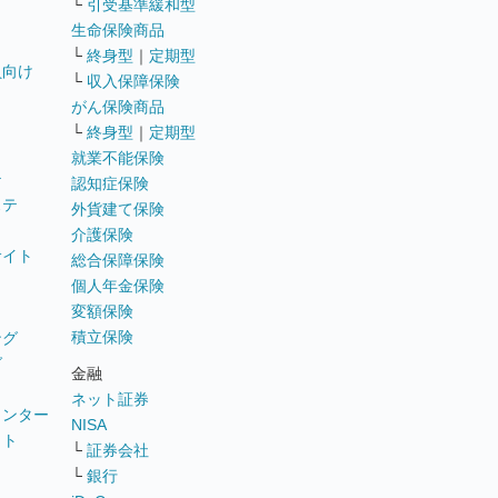
└
引受基準緩和型
生命保険商品
└
終身型
｜
定期型
員向け
└
収入保障保険
がん保険商品
└
終身型
｜
定期型
就業不能保険
テ
認知症保険
ステ
外貨建て保険
介護保険
サイト
総合保障保険
個人年金保険
変額保険
積立保険
ング
グ
金融
ネット証券
ウンター
NISA
イト
└
証券会社
リ
└
銀行