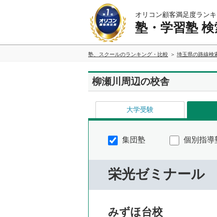
オリコン顧客満足度ランキ
塾・学習塾 検
塾、スクールのランキング・比較
埼玉県の路線検
柳瀬川周辺の校舎
大学受験
集団塾
個別指導
栄光ゼミナール
みずほ台校