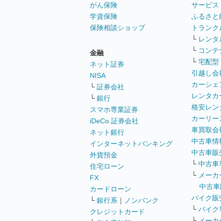
がん保険
サービス
学資保険
ふるさと
保険相談ショップ
トランク
└
レンタ
└
コンテ
金融
└
宅配型
ネット証券
引越し会
NISA
カーシェ
└
証券会社
レンタカ
└
銀行
格安レン
スマホ専業証券
カーリー
iDeCo 証券会社
車買取会
ネット銀行
中古車情
インターネットバンキング
中古車販
外貨預金
└
中古車
住宅ローン
└
メーカ
FX
中古車
カードローン
バイク販
└
銀行系
｜
ノンバンク
└
バイク
クレジットカード
└
メーカ