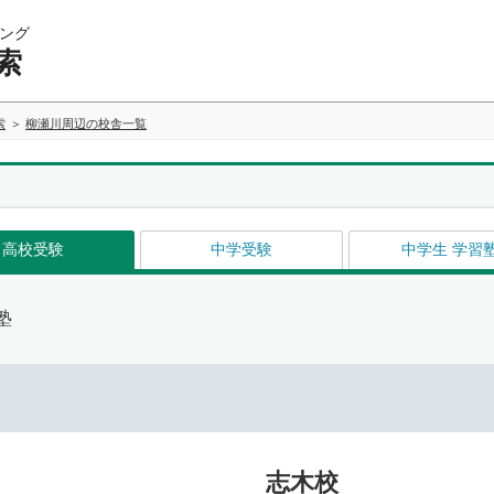
ング
索
索
柳瀬川周辺の校舎一覧
高校受験
中学受験
中学生 学習
塾
志木校