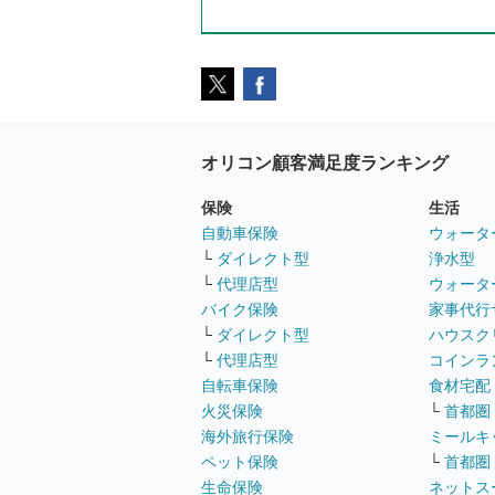
オリコン顧客満足度ランキング
保険
生活
自動車保険
ウォータ
└
ダイレクト型
浄水型
└
代理店型
ウォータ
バイク保険
家事代行
└
ダイレクト型
ハウスク
└
代理店型
コインラ
自転車保険
食材宅配
火災保険
└
首都圏
海外旅行保険
ミールキ
ペット保険
└
首都圏
生命保険
ネットス