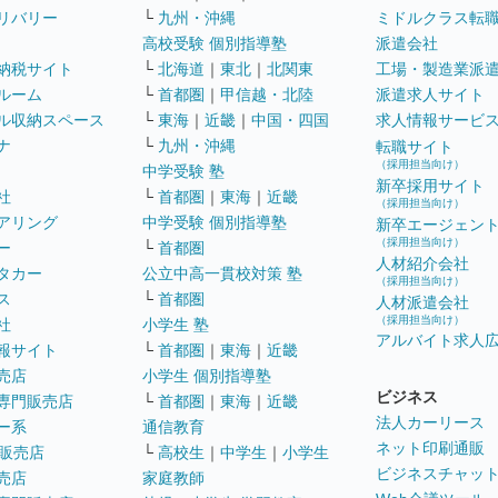
リバリー
└
九州・沖縄
ミドルクラス転
高校受験 個別指導塾
派遣会社
納税サイト
└
北海道
｜
東北
｜
北関東
工場・製造業派
ルーム
└
首都圏
｜
甲信越・北陸
派遣求人サイト
ル収納スペース
└
東海
｜
近畿
｜
中国・四国
求人情報サービ
ナ
└
九州・沖縄
転職サイト
（採用担当向け）
中学受験 塾
新卒採用サイト
社
└
首都圏
｜
東海
｜
近畿
（採用担当向け）
アリング
中学受験 個別指導塾
新卒エージェン
（採用担当向け）
ー
└
首都圏
人材紹介会社
タカー
公立中高一貫校対策 塾
（採用担当向け）
ス
└
首都圏
人材派遣会社
（採用担当向け）
社
小学生 塾
アルバイト求人
報サイト
└
首都圏
｜
東海
｜
近畿
売店
小学生 個別指導塾
ビジネス
専門販売店
└
首都圏
｜
東海
｜
近畿
法人カーリース
ー系
通信教育
ネット印刷通販
販売店
└
高校生
｜
中学生
｜
小学生
ビジネスチャッ
売店
家庭教師