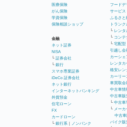
医療保険
フードデ
がん保険
サービス
学資保険
ふるさと
保険相談ショップ
トランク
└
レンタ
└
コンテ
金融
└
宅配型
ネット証券
引越し会
NISA
カーシェ
└
証券会社
レンタカ
└
銀行
格安レン
スマホ専業証券
カーリー
iDeCo 証券会社
車買取会
ネット銀行
中古車情
インターネットバンキング
中古車販
外貨預金
└
中古車
住宅ローン
└
メーカ
FX
中古車
カードローン
バイク販
└
銀行系
｜
ノンバンク