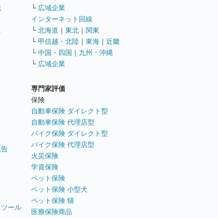
職
└
広域企業
インターネット回線
遣
└
北海道
｜
東北
｜
関東
└
甲信越・北陸
｜
東海
｜
近畿
ス
└
中国・四国
｜
九州・沖縄
└
広域企業
専門家評価
ト
保険
自動車保険 ダイレクト型
自動車保険 代理店型
バイク保険 ダイレクト型
バイク保険 代理店型
広告
火災保険
学資保険
ペット保険
ペット保険 小型犬
ペット保険 猫
トツール
医療保険商品