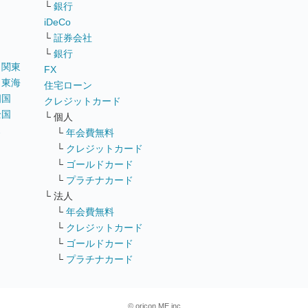
リ
└
銀行
iDeCo
└
証券会社
└
銀行
｜
関東
FX
｜
東海
住宅ローン
四国
クレジットカード
全国
└ 個人
ス
└
年会費無料
└
クレジットカード
└
ゴールドカード
└
プラチナカード
└ 法人
└
年会費無料
└
クレジットカード
└
ゴールドカード
└
プラチナカード
© oricon ME inc.