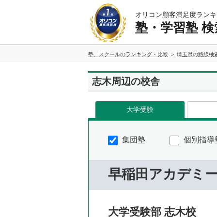
オリコン顧客満足度ランキ
塾・学習塾 検
塾、スクールのランキング・比較
埼玉県の路線検
志木周辺の校舎
大学受験
集団塾
個別指導
早稲田アカデミ
大学受験部 志木校