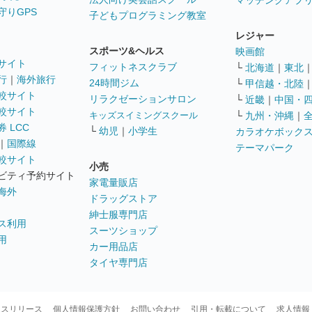
マッチングアプ
守りGPS
子どもプログラミング教室
レジャー
スポーツ&ヘルス
映画館
サイト
フィットネスクラブ
└
北海道
｜
東北
行
｜
海外旅行
24時間ジム
└
甲信越・北陸
較サイト
リラクゼーションサロン
└
近畿
｜
中国・
較サイト
キッズスイミングスクール
└
九州・沖縄
｜
 LCC
└
幼児
｜
小学生
カラオケボック
｜
国際線
テーマパーク
較サイト
小売
ビティ予約サイト
家電量販店
海外
ドラッグストア
紳士服専門店
ス利用
スーツショップ
用
カー用品店
タイヤ専門店
ースリリース
個人情報保護方針
お問い合わせ
引用・転載について
求人情報