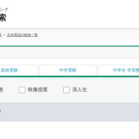
ング
索
索
志木周辺の校舎一覧
高校受験
中学受験
中学生 学習
塾
映像授業
浪人生
ー