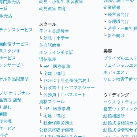
Web会議ツール
専門販売店
幼児・小学生 学習教室
企業研修
ー系
幼児教室 知育
└
経営者向け
販売店
└
管理職向け
スクール
└
若手・一般社
テナンスサービス
子ども英語教室
└
新卒向け
└
幼児
｜
小学生
画配信サービス
英会話教室
真スタジオ
美容
オンライン英会話
サービス
ブライダルエス
通信講座
ックサービス
フェイシャルエ
└
FP
｜
医療事務
ボディエステ
└
宅建
｜
簿記
ナル作品限定型
サロン検索予約
└
TOEIC
｜
社会保険労務士
└
行政書士
｜
ケアマネジャー
プリ オリジナル
└
公務員
｜
ITパスポート
ウエディング
品買取 店舗
資格スクール
ハウスウエディ
引越し
└
FP
｜
医療事務
格安ウエディン
通販
└
宅建
｜
簿記
結婚相談所
複合機
└
社会保険労務士
結婚式場相談カ
サービス
公務員試験予備校
結婚式場情報サ
 小売
法人向け英会話スクール