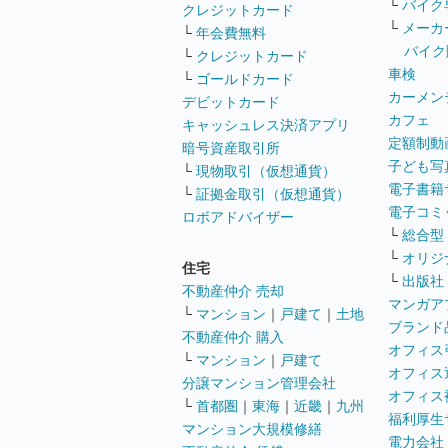
└
バイク
クレジットカード
└
メーカ
└
年会費無料
バイク
└
クレジットカード
車検
└
ゴールドカード
カーメン
デビットカード
カフェ
キャッシュレス決済アプリ
定額制動
暗号資産取引所
子ども写
└
現物取引（仮想通貨）
電子書籍
└
証拠金取引（仮想通貨）
電子コミ
ロボアドバイザー
└
総合型
└
オリジ
住宅
└
出版社
不動産仲介 売却
マンガア
└
マンション
｜
戸建て
｜
土地
ブランド
不動産仲介 購入
オフィス
└
マンション
｜
戸建て
オフィス
分譲マンション管理会社
オフィス
└
首都圏
｜
東海
｜
近畿
｜
九州
福利厚生
マンション大規模修繕
電力会社