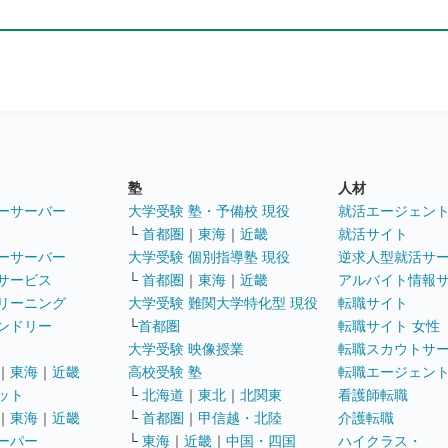
塾
人材
ーサーバー
大学受験 塾・予備校 現役
就活エージェン
└
首都圏
｜
東海
｜
近畿
就活サイト
ーサーバー
大学受験 個別指導塾 現役
逆求人型就活サ
サービス
└
首都圏
｜
東海
｜
近畿
アルバイト情報
リーニング
大学受験 難関大学特化型 現役
転職サイト
ンドリー
└
首都圏
転職サイト 女性
大学受験 映像授業
転職スカウトサ
｜
東海
｜
近畿
高校受験 塾
転職エージェン
ット
└
北海道
｜
東北
｜
北関東
看護師転職
｜
東海
｜
近畿
└
首都圏
｜
甲信越・北陸
介護転職
ーパー
└
東海
｜
近畿
｜
中国・四国
ハイクラス・