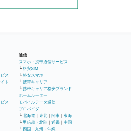
通信
ト
スマホ・携帯通信サービス
└
格安SIM
ービス
└
格安スマホ
サイト
└
携帯キャリア
└
携帯キャリア格安ブランド
ホームルーター
ービス
モバイルデータ通信
ト
プロバイダ
└
北海道
｜
東北
｜
関東
｜
東海
└
甲信越・北陸
｜
近畿
｜
中国
└
四国
｜
九州・沖縄