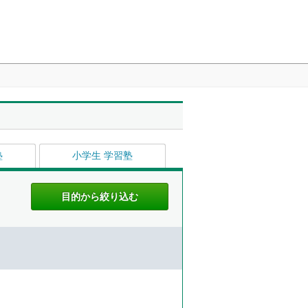
塾
小学生 学習塾