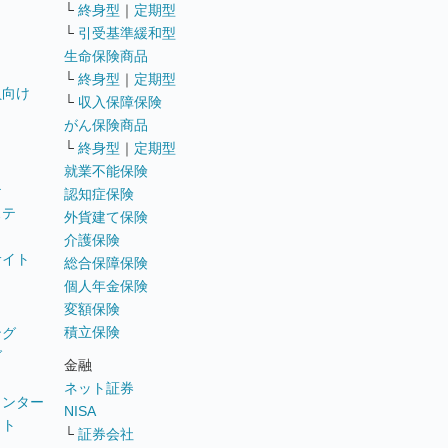
└
終身型
｜
定期型
└
引受基準緩和型
生命保険商品
└
終身型
｜
定期型
員向け
└
収入保障保険
がん保険商品
└
終身型
｜
定期型
就業不能保険
テ
認知症保険
ステ
外貨建て保険
介護保険
サイト
総合保障保険
個人年金保険
変額保険
積立保険
ング
グ
金融
ネット証券
ウンター
NISA
イト
└
証券会社