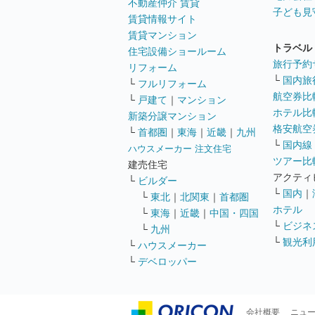
不動産仲介 賃貸
子ども見
賃貸情報サイト
賃貸マンション
トラベル
住宅設備ショールーム
旅行予約
リフォーム
└
国内旅
└
フルリフォーム
航空券比
└
戸建て
｜
マンション
ホテル比
新築分譲マンション
格安航空券
└
首都圏
｜
東海
｜
近畿
｜
九州
└
国内線
ハウスメーカー 注文住宅
ツアー比
建売住宅
アクティ
└
ビルダー
└
国内
｜
└
東北
｜
北関東
｜
首都圏
ホテル
└
東海
｜
近畿
｜
中国・四国
└
ビジネ
└
九州
└
観光利
└
ハウスメーカー
└
デベロッパー
会社概要
ニュ