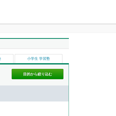
塾
小学生 学習塾