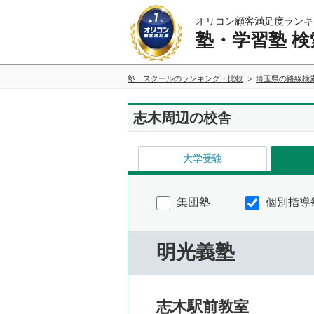
オリコン顧客満足度ランキ
塾・学習塾 検
塾、スクールのランキング・比較
埼玉県の路線検
志木周辺の校舎
大学受験
集団塾
個別指導
明光義塾
志木駅前教室