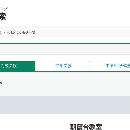
ング
索
索
志木周辺の校舎一覧
高校受験
中学受験
中学生 学習
塾
朝霞台教室