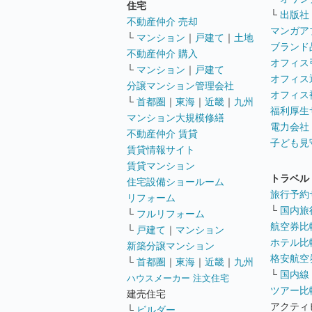
住宅
└
出版社
不動産仲介 売却
マンガア
└
マンション
｜
戸建て
｜
土地
ブランド
不動産仲介 購入
オフィス
└
マンション
｜
戸建て
オフィス
分譲マンション管理会社
オフィス
└
首都圏
｜
東海
｜
近畿
｜
九州
福利厚生
マンション大規模修繕
電力会社
不動産仲介 賃貸
子ども見
賃貸情報サイト
賃貸マンション
トラベル
住宅設備ショールーム
旅行予約
リフォーム
└
国内旅
└
フルリフォーム
航空券比
└
戸建て
｜
マンション
ホテル比
新築分譲マンション
格安航空券
└
首都圏
｜
東海
｜
近畿
｜
九州
└
国内線
ハウスメーカー 注文住宅
ツアー比
建売住宅
アクティ
└
ビルダー