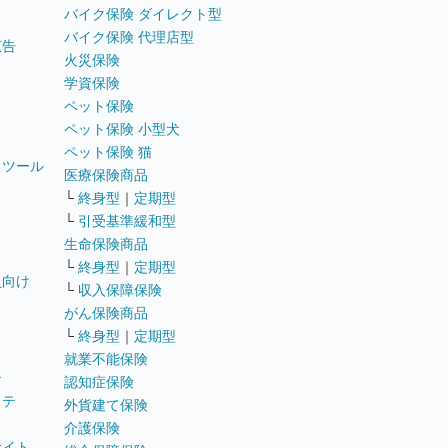
バイク保険 ダイレクト型
バイク保険 代理店型
広告
火災保険
学資保険
ペット保険
ペット保険 小型犬
ペット保険 猫
トツール
医療保険商品
└
終身型
｜
定期型
└
引受基準緩和型
生命保険商品
└
終身型
｜
定期型
員向け
└
収入保障保険
がん保険商品
└
終身型
｜
定期型
就業不能保険
テ
認知症保険
ステ
外貨建て保険
介護保険
サイト