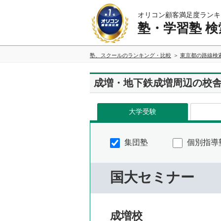
オリコン顧客満足度ランキ
塾・学習塾 検
塾、スクールのランキング・比較
東京都の路線検
成増・地下鉄成増周辺の校
大学受験
集団塾
個別指導
国大セミナー
成増校