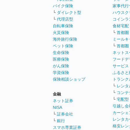
バイク保険
家事代行
└
ダイレクト型
ハウスク
└
代理店型
コインラ
自転車保険
食材宅配
火災保険
└
首都圏
海外旅行保険
ミールキ
ペット保険
└
首都圏
生命保険
ネットス
医療保険
フードデ
がん保険
サービス
学資保険
ふるさと
保険相談ショップ
トランク
└
レンタ
└
コンテ
金融
└
宅配型
ネット証券
引越し会
NISA
カーシェ
└
証券会社
レンタカ
└
銀行
格安レン
スマホ専業証券