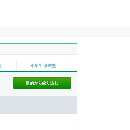
塾
小学生 学習塾