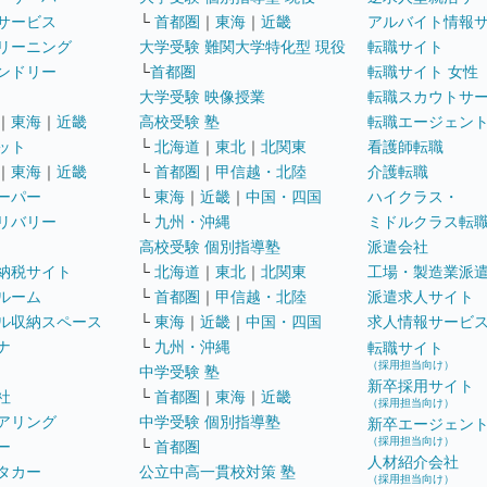
サービス
└
首都圏
｜
東海
｜
近畿
アルバイト情報
リーニング
大学受験 難関大学特化型 現役
転職サイト
ンドリー
└
首都圏
転職サイト 女性
大学受験 映像授業
転職スカウトサ
｜
東海
｜
近畿
高校受験 塾
転職エージェン
ット
└
北海道
｜
東北
｜
北関東
看護師転職
｜
東海
｜
近畿
└
首都圏
｜
甲信越・北陸
介護転職
ーパー
└
東海
｜
近畿
｜
中国・四国
ハイクラス・
リバリー
└
九州・沖縄
ミドルクラス転
高校受験 個別指導塾
派遣会社
納税サイト
└
北海道
｜
東北
｜
北関東
工場・製造業派
ルーム
└
首都圏
｜
甲信越・北陸
派遣求人サイト
ル収納スペース
└
東海
｜
近畿
｜
中国・四国
求人情報サービ
ナ
└
九州・沖縄
転職サイト
（採用担当向け）
中学受験 塾
新卒採用サイト
社
└
首都圏
｜
東海
｜
近畿
（採用担当向け）
アリング
中学受験 個別指導塾
新卒エージェン
（採用担当向け）
ー
└
首都圏
人材紹介会社
タカー
公立中高一貫校対策 塾
（採用担当向け）