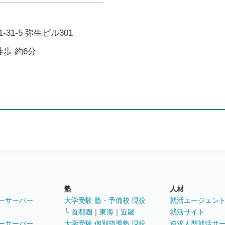
31-5 弥生ビル301
徒歩 約6分
塾
人材
ーサーバー
大学受験 塾・予備校 現役
就活エージェン
└
首都圏
｜
東海
｜
近畿
就活サイト
ーサーバー
大学受験 個別指導塾 現役
逆求人型就活サ