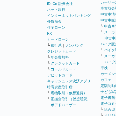
カーリー
iDeCo 証券会社
車買取会
ネット銀行
中古車情
インターネットバンキング
中古車販
外貨預金
└
中古車
住宅ローン
└
メーカ
FX
中古車
カードローン
バイク販
└
銀行系
｜
ノンバンク
└
バイク
クレジットカード
└
メーカ
└
年会費無料
バイク
└
クレジットカード
車検
└
ゴールドカード
カーメン
デビットカード
カフェ
キャッシュレス決済アプリ
定額制動
暗号資産取引所
子ども写
└
現物取引（仮想通貨）
電子書籍
└
証拠金取引（仮想通貨）
電子コミ
ロボアドバイザー
└
総合型
└
オリジ