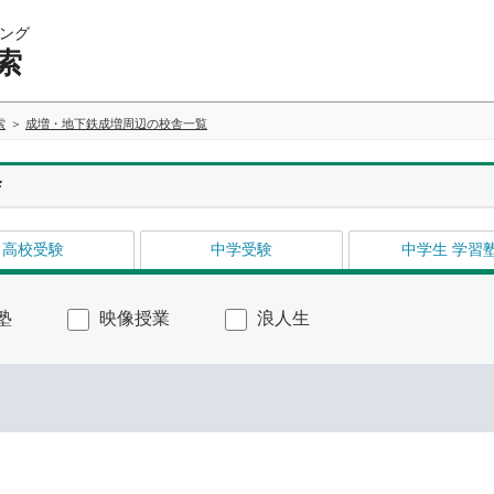
ング
索
索
成増・地下鉄成増周辺の校舎一覧
舎
高校受験
中学受験
中学生 学習
塾
映像授業
浪人生