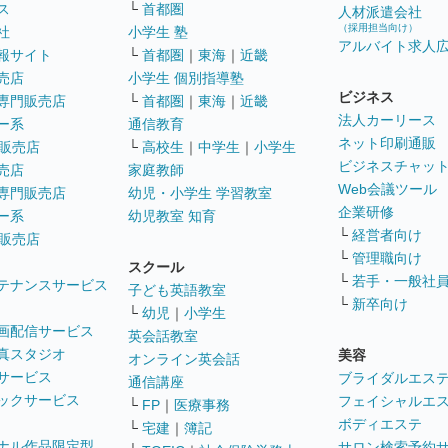
ス
└
首都圏
人材派遣会社
（採用担当向け）
社
小学生 塾
アルバイト求人
報サイト
└
首都圏
｜
東海
｜
近畿
売店
小学生 個別指導塾
ビジネス
専門販売店
└
首都圏
｜
東海
｜
近畿
法人カーリース
ー系
通信教育
ネット印刷通販
販売店
└
高校生
｜
中学生
｜
小学生
ビジネスチャッ
売店
家庭教師
Web会議ツール
専門販売店
幼児・小学生 学習教室
企業研修
ー系
幼児教室 知育
└
経営者向け
販売店
└
管理職向け
スクール
└
若手・一般社
テナンスサービス
子ども英語教室
└
新卒向け
└
幼児
｜
小学生
画配信サービス
英会話教室
真スタジオ
美容
オンライン英会話
サービス
ブライダルエス
通信講座
ックサービス
フェイシャルエ
└
FP
｜
医療事務
ボディエステ
└
宅建
｜
簿記
ナル作品限定型
サロン検索予約