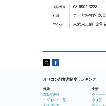
03-6904-3233
東京都板橋区成増1-
東武東上線 成増 
オリコン顧客満足度ランキング
保険
生活
自動車保険
ウォータ
└
ダイレクト型
浄水型
└
代理店型
ウォータ