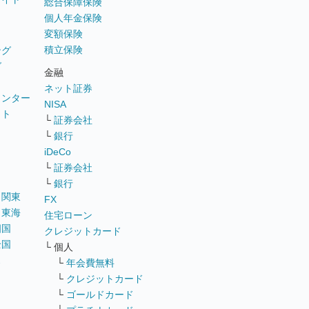
総合保障保険
個人年金保険
変額保険
積立保険
ング
グ
金融
ネット証券
ウンター
NISA
イト
└
証券会社
リ
└
銀行
iDeCo
└
証券会社
└
銀行
｜
関東
FX
｜
東海
住宅ローン
四国
クレジットカード
全国
└ 個人
ス
└
年会費無料
└
クレジットカード
└
ゴールドカード