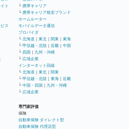
サイト
└
携帯キャリア
└
携帯キャリア格安ブランド
ホームルーター
ービス
モバイルデータ通信
ト
プロバイダ
└
北海道
｜
東北
｜
関東
｜
東海
└
甲信越・北陸
｜
近畿
｜
中国
└
四国
｜
九州・沖縄
職
└
広域企業
インターネット回線
遣
└
北海道
｜
東北
｜
関東
└
甲信越・北陸
｜
東海
｜
近畿
ス
└
中国・四国
｜
九州・沖縄
└
広域企業
専門家評価
ト
保険
自動車保険 ダイレクト型
自動車保険 代理店型