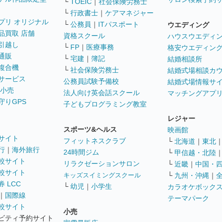
└
TOEIC
｜
社会保険労務士
└
行政書士
｜
ケアマネジャー
プリ オリジナル
└
公務員
｜
ITパスポート
ウエディング
品買取 店舗
資格スクール
ハウスウエディ
引越し
└
FP
｜
医療事務
格安ウエディン
通販
└
宅建
｜
簿記
結婚相談所
複合機
└
社会保険労務士
結婚式場相談カ
サービス
公務員試験予備校
結婚式場情報サ
 小売
法人向け英会話スクール
マッチングアプ
守りGPS
子どもプログラミング教室
レジャー
スポーツ&ヘルス
映画館
サイト
フィットネスクラブ
└
北海道
｜
東北
行
｜
海外旅行
24時間ジム
└
甲信越・北陸
較サイト
リラクゼーションサロン
└
近畿
｜
中国・
較サイト
キッズスイミングスクール
└
九州・沖縄
｜
 LCC
└
幼児
｜
小学生
カラオケボック
｜
国際線
テーマパーク
較サイト
小売
ビティ予約サイト