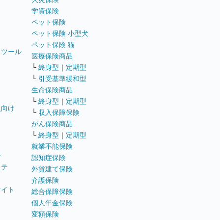
学資保険
ペット保険
ペット保険 小型犬
ペット保険 猫
トツール
医療保険商品
└
終身型
｜
定期型
└
引受基準緩和型
生命保険商品
└
終身型
｜
定期型
員向け
└
収入保障保険
がん保険商品
└
終身型
｜
定期型
就業不能保険
テ
認知症保険
ステ
外貨建て保険
介護保険
サイト
総合保障保険
個人年金保険
変額保険