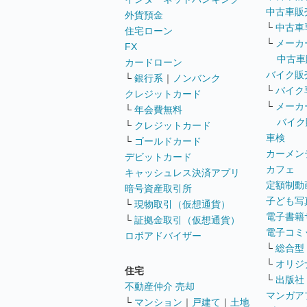
中古車販
外貨預金
└
中古車
住宅ローン
└
メーカ
FX
中古車
カードローン
バイク販
└
銀行系
｜
ノンバンク
└
バイク
クレジットカード
└
メーカ
└
年会費無料
バイク
└
クレジットカード
車検
└
ゴールドカード
カーメン
デビットカード
カフェ
キャッシュレス決済アプリ
定額制動
暗号資産取引所
子ども写
└
現物取引（仮想通貨）
電子書籍
└
証拠金取引（仮想通貨）
電子コミ
ロボアドバイザー
└
総合型
└
オリジ
住宅
└
出版社
不動産仲介 売却
マンガア
└
マンション
｜
戸建て
｜
土地