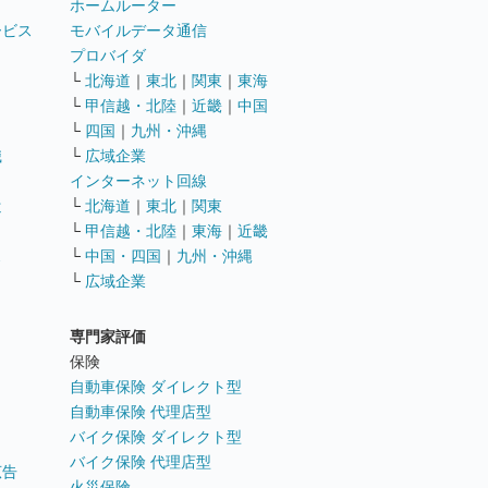
ホームルーター
ービス
モバイルデータ通信
ト
プロバイダ
└
北海道
｜
東北
｜
関東
｜
東海
└
甲信越・北陸
｜
近畿
｜
中国
└
四国
｜
九州・沖縄
職
└
広域企業
インターネット回線
遣
└
北海道
｜
東北
｜
関東
└
甲信越・北陸
｜
東海
｜
近畿
ス
└
中国・四国
｜
九州・沖縄
└
広域企業
専門家評価
ト
保険
自動車保険 ダイレクト型
自動車保険 代理店型
バイク保険 ダイレクト型
バイク保険 代理店型
広告
火災保険