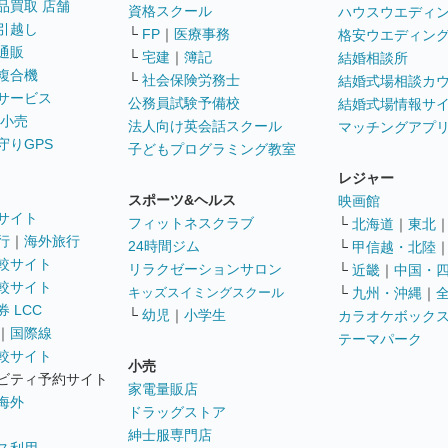
品買取 店舗
資格スクール
ハウスウエディ
引越し
└
FP
｜
医療事務
格安ウエディン
通販
└
宅建
｜
簿記
結婚相談所
複合機
└
社会保険労務士
結婚式場相談カ
サービス
公務員試験予備校
結婚式場情報サ
 小売
法人向け英会話スクール
マッチングアプ
守りGPS
子どもプログラミング教室
レジャー
スポーツ&ヘルス
映画館
サイト
フィットネスクラブ
└
北海道
｜
東北
行
｜
海外旅行
24時間ジム
└
甲信越・北陸
較サイト
リラクゼーションサロン
└
近畿
｜
中国・
較サイト
キッズスイミングスクール
└
九州・沖縄
｜
 LCC
└
幼児
｜
小学生
カラオケボック
｜
国際線
テーマパーク
較サイト
小売
ビティ予約サイト
家電量販店
海外
ドラッグストア
紳士服専門店