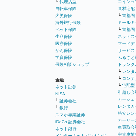
└
代理店型
コインラ
自転車保険
食材宅配
火災保険
└
首都圏
海外旅行保険
ミールキ
ペット保険
└
首都圏
生命保険
ネットス
医療保険
フードデ
がん保険
サービス
学資保険
ふるさと
保険相談ショップ
トランク
└
レンタ
└
コンテ
金融
└
宅配型
ネット証券
引越し会
NISA
カーシェ
└
証券会社
レンタカ
└
銀行
格安レン
スマホ専業証券
カーリー
iDeCo 証券会社
車買取会
ネット銀行
中古車情
インターネットバンキング