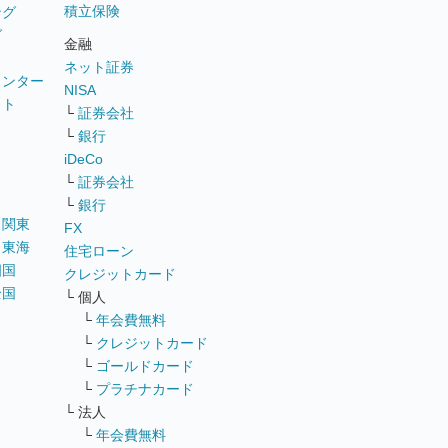
積立保険
ング
グ
金融
ネット証券
ウンター
NISA
イト
└
証券会社
リ
└
銀行
iDeCo
└
証券会社
└
銀行
｜
関東
FX
｜
東海
住宅ローン
四国
クレジットカード
全国
└ 個人
ス
└
年会費無料
└
クレジットカード
└
ゴールドカード
└
プラチナカード
└ 法人
└
年会費無料