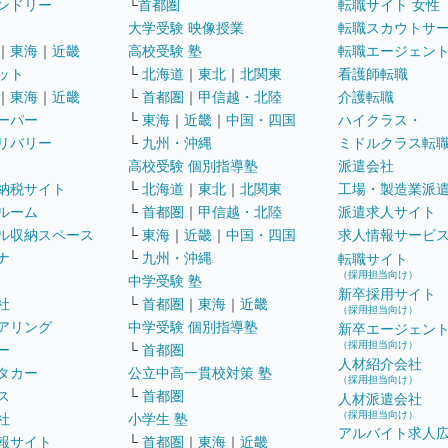
ンドリー
└
首都圏
転職サイト 女性
大学受験 映像授業
転職スカウトサ
｜
東海
｜
近畿
高校受験 塾
転職エージェン
ット
└
北海道
｜
東北
｜
北関東
看護師転職
｜
東海
｜
近畿
└
首都圏
｜
甲信越・北陸
介護転職
ーパー
└
東海
｜
近畿
｜
中国・四国
ハイクラス・
リバリー
└
九州・沖縄
ミドルクラス転
高校受験 個別指導塾
派遣会社
納税サイト
└
北海道
｜
東北
｜
北関東
工場・製造業派
ルーム
└
首都圏
｜
甲信越・北陸
派遣求人サイト
ル収納スペース
└
東海
｜
近畿
｜
中国・四国
求人情報サービ
ナ
└
九州・沖縄
転職サイト
（採用担当向け）
中学受験 塾
新卒採用サイト
社
└
首都圏
｜
東海
｜
近畿
（採用担当向け）
アリング
中学受験 個別指導塾
新卒エージェン
（採用担当向け）
ー
└
首都圏
人材紹介会社
タカー
公立中高一貫校対策 塾
（採用担当向け）
ス
└
首都圏
人材派遣会社
（採用担当向け）
社
小学生 塾
アルバイト求人
報サイト
└
首都圏
｜
東海
｜
近畿