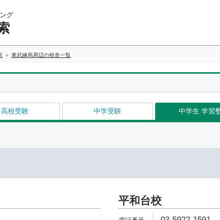
ング
索
索
東武練馬周辺の校舎一覧
高校受験
中学受験
中学生 学習
平和台校
03-5922-1591