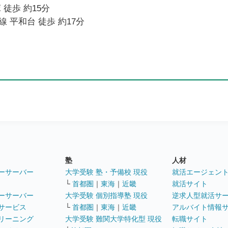
 徒歩 約15分
 平和台 徒歩 約17分
塾
人材
ーサーバー
大学受験 塾・予備校 現役
就活エージェン
└
首都圏
｜
東海
｜
近畿
就活サイト
ーサーバー
大学受験 個別指導塾 現役
逆求人型就活サ
サービス
└
首都圏
｜
東海
｜
近畿
アルバイト情報
リーニング
大学受験 難関大学特化型 現役
転職サイト