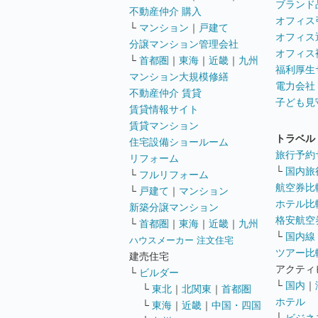
ブランド
不動産仲介 購入
オフィス
└
マンション
｜
戸建て
オフィス
分譲マンション管理会社
オフィス
└
首都圏
｜
東海
｜
近畿
｜
九州
福利厚生
マンション大規模修繕
電力会社
不動産仲介 賃貸
子ども見
賃貸情報サイト
賃貸マンション
トラベル
住宅設備ショールーム
旅行予約
リフォーム
└
国内旅
└
フルリフォーム
航空券比
└
戸建て
｜
マンション
ホテル比
新築分譲マンション
格安航空券
└
首都圏
｜
東海
｜
近畿
｜
九州
└
国内線
ハウスメーカー 注文住宅
ツアー比
建売住宅
アクティ
└
ビルダー
└
国内
｜
└
東北
｜
北関東
｜
首都圏
ホテル
└
東海
｜
近畿
｜
中国・四国