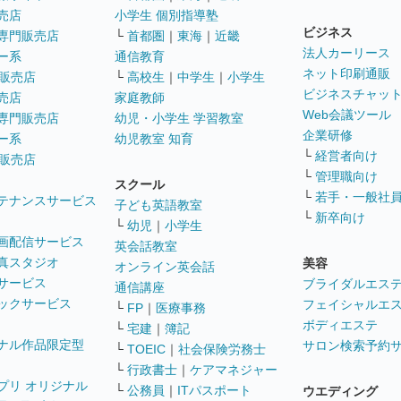
売店
小学生 個別指導塾
ビジネス
専門販売店
└
首都圏
｜
東海
｜
近畿
法人カーリース
ー系
通信教育
ネット印刷通販
販売店
└
高校生
｜
中学生
｜
小学生
ビジネスチャッ
売店
家庭教師
Web会議ツール
専門販売店
幼児・小学生 学習教室
企業研修
ー系
幼児教室 知育
└
経営者向け
販売店
└
管理職向け
スクール
└
若手・一般社
テナンスサービス
子ども英語教室
└
新卒向け
└
幼児
｜
小学生
画配信サービス
英会話教室
真スタジオ
美容
オンライン英会話
サービス
ブライダルエス
通信講座
ックサービス
フェイシャルエ
└
FP
｜
医療事務
ボディエステ
└
宅建
｜
簿記
ナル作品限定型
サロン検索予約
└
TOEIC
｜
社会保険労務士
└
行政書士
｜
ケアマネジャー
プリ オリジナル
└
公務員
｜
ITパスポート
ウエディング