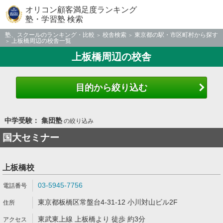
オリコン顧客満足度ランキング
塾・学習塾 検索
塾、スクールのランキング・比較
校舎検索
東京都の駅・市区町村から探す
上板橋周辺の校舎一覧
上板橋周辺の校舎
目的から絞り込む
中学受験： 集団塾
の絞り込み
国大セミナー
上板橋校
03-5945-7756
東京都板橋区常盤台4-31-12 小川対山ビル2F
東武東上線 上板橋より 徒歩 約3分