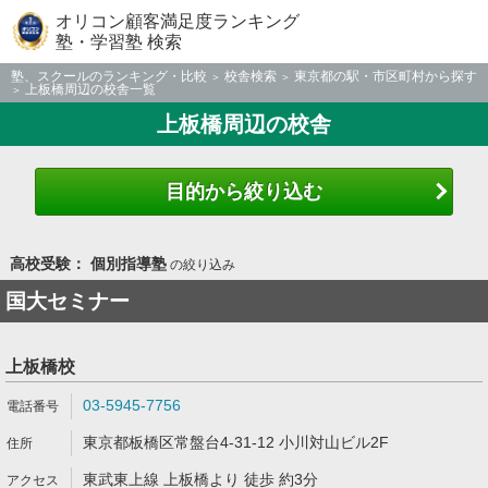
オリコン顧客満足度ランキング
塾・学習塾 検索
塾、スクールのランキング・比較
校舎検索
東京都の駅・市区町村から探す
上板橋周辺の校舎一覧
上板橋周辺の校舎
目的から絞り込む
高校受験： 個別指導塾
の絞り込み
国大セミナー
上板橋校
03-5945-7756
東京都板橋区常盤台4-31-12 小川対山ビル2F
東武東上線 上板橋より 徒歩 約3分