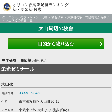
オリコン顧客満足度ランキング
塾・学習塾 検索
塾、スクールのランキング・比較
校舎検索
東京都の駅・市区町村から探す
大山周辺の校舎一覧
大山周辺の校舎
目的から絞り込む
中学受験： 集団塾
の絞り込み
栄光ゼミナール
大山校
03-5917-5435
東京都板橋区大山町30-13
東武東上線 大山より 徒歩 約4分