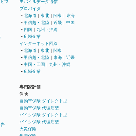
ービス
モバイルデータ通信
ト
プロバイダ
└
北海道
｜
東北
｜
関東
｜
東海
└
甲信越・北陸
｜
近畿
｜
中国
└
四国
｜
九州・沖縄
職
└
広域企業
インターネット回線
遣
└
北海道
｜
東北
｜
関東
└
甲信越・北陸
｜
東海
｜
近畿
ス
└
中国・四国
｜
九州・沖縄
└
広域企業
専門家評価
ト
保険
自動車保険 ダイレクト型
自動車保険 代理店型
バイク保険 ダイレクト型
バイク保険 代理店型
広告
火災保険
学資保険