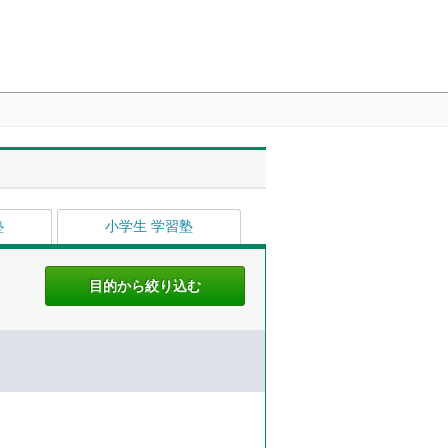
塾
小学生 学習塾