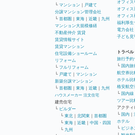
オフィス
└
マンション
｜
戸建て
オフィス
分譲マンション管理会社
オフィス
└
首都圏
｜
東海
｜
近畿
｜
九州
福利厚生
マンション大規模修繕
電力会社
不動産仲介 賃貸
子ども見
賃貸情報サイト
賃貸マンション
トラベル
住宅設備ショールーム
旅行予約
リフォーム
└
国内旅
└
フルリフォーム
航空券比
└
戸建て
｜
マンション
ホテル比
新築分譲マンション
格安航空券
└
首都圏
｜
東海
｜
近畿
｜
九州
└
国内線
ハウスメーカー 注文住宅
ツアー比
建売住宅
アクティ
└
ビルダー
└
国内
｜
└
東北
｜
北関東
｜
首都圏
ホテル
└
東海
｜
近畿
｜
中国・四国
└
ビジネ
└
九州