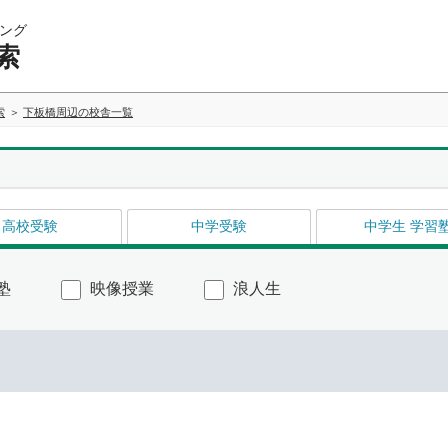
ング
索
索
下板橋周辺の校舎一覧
高校受験
中学受験
中学生 学習
塾
映像授業
浪人生