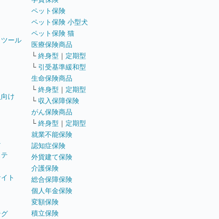
ペット保険
ペット保険 小型犬
ペット保険 猫
トツール
医療保険商品
└
終身型
｜
定期型
└
引受基準緩和型
生命保険商品
└
終身型
｜
定期型
員向け
└
収入保障保険
がん保険商品
└
終身型
｜
定期型
就業不能保険
テ
認知症保険
ステ
外貨建て保険
介護保険
サイト
総合保障保険
個人年金保険
変額保険
積立保険
ング