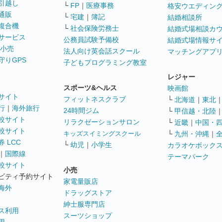
引越し
└
FP
｜
医療事務
格安ウエディン
通販
└
宅建
｜
簿記
結婚相談所
複合機
└
社会保険労務士
結婚式場相談カ
サービス
公務員試験予備校
結婚式場情報サ
 小売
法人向け英会話スクール
マッチングアプ
守りGPS
子どもプログラミング教室
レジャー
スポーツ&ヘルス
映画館
サイト
フィットネスクラブ
└
北海道
｜
東北
行
｜
海外旅行
24時間ジム
└
甲信越・北陸
較サイト
リラクゼーションサロン
└
近畿
｜
中国・
較サイト
キッズスイミングスクール
└
九州・沖縄
｜
 LCC
└
幼児
｜
小学生
カラオケボック
｜
国際線
テーマパーク
較サイト
小売
ビティ予約サイト
家電量販店
海外
ドラッグストア
紳士服専門店
ス利用
スーツショップ