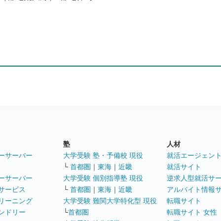
塾
人材
ーサーバー
大学受験 塾・予備校 現役
就活エージェン
└
首都圏
｜
東海
｜
近畿
就活サイト
ーサーバー
大学受験 個別指導塾 現役
逆求人型就活サ
サービス
└
首都圏
｜
東海
｜
近畿
アルバイト情報
リーニング
大学受験 難関大学特化型 現役
転職サイト
ンドリー
└
首都圏
転職サイト 女性