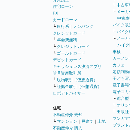
└
中古車
住宅ローン
└
メーカ
FX
中古車
カードローン
バイク販
└
銀行系
｜
ノンバンク
└
バイク
クレジットカード
└
メーカ
└
年会費無料
バイク
└
クレジットカード
車検
└
ゴールドカード
カーメン
デビットカード
カフェ
キャッシュレス決済アプリ
定額制動
暗号資産取引所
子ども写
└
現物取引（仮想通貨）
電子書籍
└
証拠金取引（仮想通貨）
電子コミ
ロボアドバイザー
└
総合型
└
オリジ
住宅
└
出版社
不動産仲介 売却
マンガア
└
マンション
｜
戸建て
｜
土地
ブランド
不動産仲介 購入