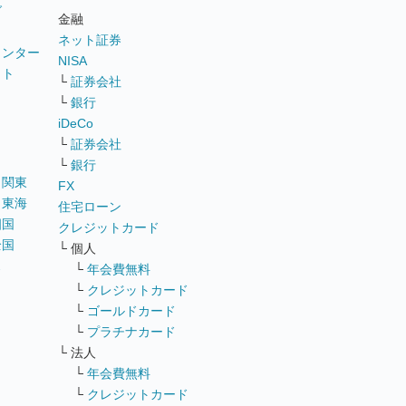
グ
金融
ネット証券
ウンター
NISA
イト
└
証券会社
リ
└
銀行
iDeCo
└
証券会社
└
銀行
｜
関東
FX
｜
東海
住宅ローン
四国
クレジットカード
全国
└ 個人
ス
└
年会費無料
└
クレジットカード
└
ゴールドカード
└
プラチナカード
└ 法人
└
年会費無料
└
クレジットカード