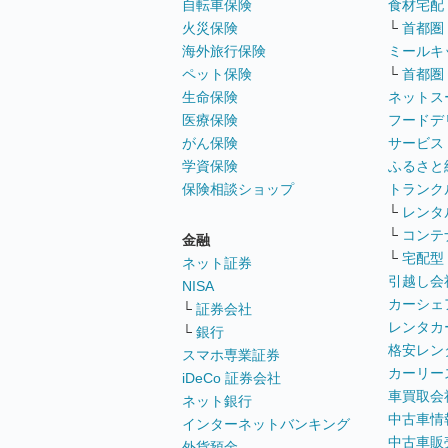
自転車保険
食材宅配
火災保険
└
首都圏
海外旅行保険
ミールキ
ペット保険
└
首都圏
生命保険
ネットス
医療保険
フードデ
がん保険
サービス
学資保険
ふるさと
保険相談ショップ
トランク
└
レンタ
└
コンテ
金融
└
宅配型
ネット証券
引越し会
NISA
カーシェ
└
証券会社
レンタカ
└
銀行
格安レン
スマホ専業証券
カーリー
iDeCo 証券会社
車買取会
ネット銀行
中古車情
インターネットバンキング
中古車販
外貨預金