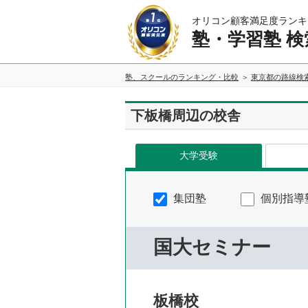
オリコン顧客満足度ランキ
塾・学習塾 検
塾、スクールのランキング・比較
東京都の路線検
下板橋周辺の校舎
大学受験
集団塾
個別指導
国大セミナー
板橋校