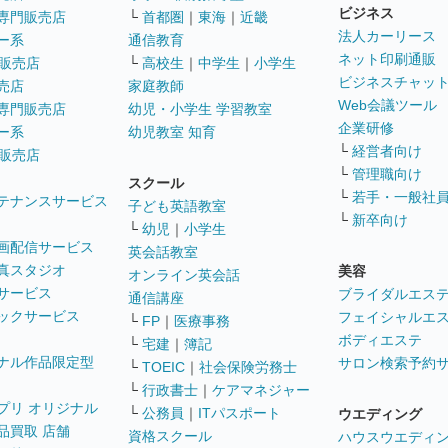
ビジネス
専門販売店
└
首都圏
｜
東海
｜
近畿
法人カーリース
ー系
通信教育
ネット印刷通販
販売店
└
高校生
｜
中学生
｜
小学生
ビジネスチャッ
売店
家庭教師
Web会議ツール
専門販売店
幼児・小学生 学習教室
企業研修
ー系
幼児教室 知育
└
経営者向け
販売店
└
管理職向け
スクール
└
若手・一般社
テナンスサービス
子ども英語教室
└
新卒向け
└
幼児
｜
小学生
画配信サービス
英会話教室
真スタジオ
美容
オンライン英会話
サービス
ブライダルエス
通信講座
ックサービス
フェイシャルエ
└
FP
｜
医療事務
ボディエステ
└
宅建
｜
簿記
ナル作品限定型
サロン検索予約
└
TOEIC
｜
社会保険労務士
└
行政書士
｜
ケアマネジャー
プリ オリジナル
└
公務員
｜
ITパスポート
ウエディング
品買取 店舗
資格スクール
ハウスウエディ