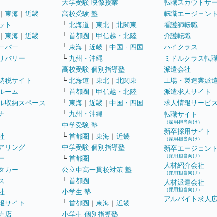
大学受験 映像授業
転職スカウトサ
｜
東海
｜
近畿
高校受験 塾
転職エージェン
ット
└
北海道
｜
東北
｜
北関東
看護師転職
｜
東海
｜
近畿
└
首都圏
｜
甲信越・北陸
介護転職
ーパー
└
東海
｜
近畿
｜
中国・四国
ハイクラス・
リバリー
└
九州・沖縄
ミドルクラス転
高校受験 個別指導塾
派遣会社
納税サイト
└
北海道
｜
東北
｜
北関東
工場・製造業派
ルーム
└
首都圏
｜
甲信越・北陸
派遣求人サイト
ル収納スペース
└
東海
｜
近畿
｜
中国・四国
求人情報サービ
ナ
└
九州・沖縄
転職サイト
（採用担当向け）
中学受験 塾
新卒採用サイト
社
└
首都圏
｜
東海
｜
近畿
（採用担当向け）
アリング
中学受験 個別指導塾
新卒エージェン
（採用担当向け）
ー
└
首都圏
人材紹介会社
タカー
公立中高一貫校対策 塾
（採用担当向け）
ス
└
首都圏
人材派遣会社
（採用担当向け）
社
小学生 塾
アルバイト求人
報サイト
└
首都圏
｜
東海
｜
近畿
売店
小学生 個別指導塾