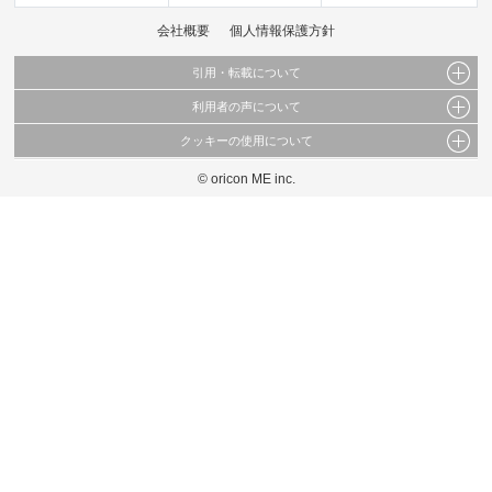
会社概要
個人情報保護方針
引用・転載について
利用者の声について
当サイトで公開されている情報（文字、写真、イラスト、画像データ等）及びこれらの配
置・編集および構造などについての著作権は株式会社oricon MEに帰属しております。
クッキーの使用について
当サイトに掲載している内容はすべてサービスの利用者が提出された見解・感想です。
これらの情報を権利者の許可なく無断転載・複製などの二次利用を行うことは固く禁じて
弊社が内容について正確性を含め一切保証するものではありません。
おります。
© oricon ME inc.
このサイトでは Cookie を使用して、ユーザーに合わせたコンテンツや広告の表示、ソー
弊社の見解・ 意見ではないことをご理解いただいた上でご覧ください。
シャル メディア機能の提供、広告の表示回数やクリック数の測定を行っています。
また、ユーザーによるサイトの利用状況についても情報を収集し、ソーシャル メディア
や広告配信、データ解析の各パートナーに提供しています。
各パートナーは、この情報とユーザーが各パートナーに提供した他の情報や、ユーザーが
各パートナーのサービスを使用したときに収集した他の情報を組み合わせて使用すること
があります。