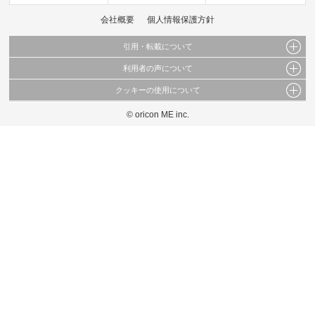
会社概要
個人情報保護方針
引用・転載について
利用者の声について
当サイトで公開されている情報（文字、写真、イラスト、画像データ等）及びこれらの配
置・編集および構造などについての著作権は株式会社oricon MEに帰属しております。
クッキーの使用について
当サイトに掲載している内容はすべてサービスの利用者が提出された見解・感想です。
これらの情報を権利者の許可なく無断転載・複製などの二次利用を行うことは固く禁じて
弊社が内容について正確性を含め一切保証するものではありません。
おります。
© oricon ME inc.
このサイトでは Cookie を使用して、ユーザーに合わせたコンテンツや広告の表示、ソー
弊社の見解・ 意見ではないことをご理解いただいた上でご覧ください。
シャル メディア機能の提供、広告の表示回数やクリック数の測定を行っています。
また、ユーザーによるサイトの利用状況についても情報を収集し、ソーシャル メディア
や広告配信、データ解析の各パートナーに提供しています。
各パートナーは、この情報とユーザーが各パートナーに提供した他の情報や、ユーザーが
各パートナーのサービスを使用したときに収集した他の情報を組み合わせて使用すること
があります。