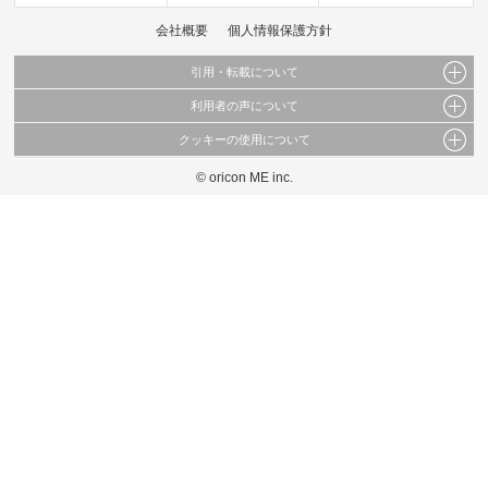
会社概要
個人情報保護方針
引用・転載について
利用者の声について
当サイトで公開されている情報（文字、写真、イラスト、画像データ等）及びこれらの配
置・編集および構造などについての著作権は株式会社oricon MEに帰属しております。
クッキーの使用について
当サイトに掲載している内容はすべてサービスの利用者が提出された見解・感想です。
これらの情報を権利者の許可なく無断転載・複製などの二次利用を行うことは固く禁じて
弊社が内容について正確性を含め一切保証するものではありません。
おります。
© oricon ME inc.
このサイトでは Cookie を使用して、ユーザーに合わせたコンテンツや広告の表示、ソー
弊社の見解・ 意見ではないことをご理解いただいた上でご覧ください。
シャル メディア機能の提供、広告の表示回数やクリック数の測定を行っています。
また、ユーザーによるサイトの利用状況についても情報を収集し、ソーシャル メディア
や広告配信、データ解析の各パートナーに提供しています。
各パートナーは、この情報とユーザーが各パートナーに提供した他の情報や、ユーザーが
各パートナーのサービスを使用したときに収集した他の情報を組み合わせて使用すること
があります。