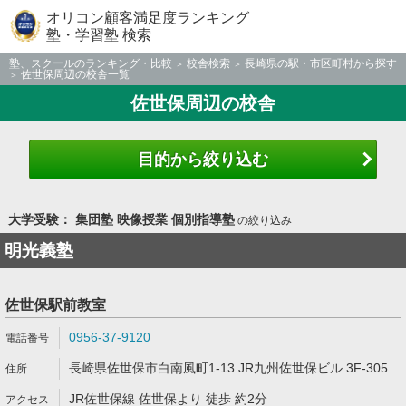
オリコン顧客満足度ランキング
塾・学習塾 検索
塾、スクールのランキング・比較
校舎検索
長崎県の駅・市区町村から探す
佐世保周辺の校舎一覧
佐世保周辺の校舎
目的から絞り込む
大学受験： 集団塾 映像授業 個別指導塾
の絞り込み
明光義塾
佐世保駅前教室
0956-37-9120
長崎県佐世保市白南風町1-13 JR九州佐世保ビル 3F-305
JR佐世保線 佐世保より 徒歩 約2分