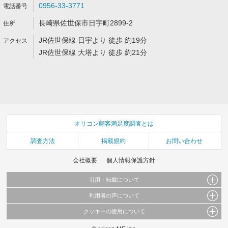
0956-33-3771
長崎県佐世保市日宇町2899-2
JR佐世保線 日宇より 徒歩 約19分
JR佐世保線 大塔より 徒歩 約21分
オリコン顧客満足度調査とは
調査方法
掲載規約
お問い合わせ
会社概要
個人情報保護方針
引用・転載について
利用者の声について
当サイトで公開されている情報（文字、写真、イラスト、画像データ等）及びこれらの配
置・編集および構造などについての著作権は株式会社oricon MEに帰属しております。
クッキーの使用について
当サイトに掲載している内容はすべてサービスの利用者が提出された見解・感想です。
これらの情報を権利者の許可なく無断転載・複製などの二次利用を行うことは固く禁じて
弊社が内容について正確性を含め一切保証するものではありません。
おります。