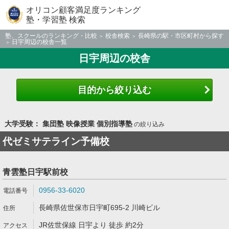
オリコン顧客満足度ランキング
塾・学習塾 検索
塾、スクールのランキング・比較
校舎検索
長崎県の駅・市区町村から探す
日宇周辺の校舎一覧
日宇周辺の校舎
目的から絞り込む
大学受験： 集団塾 映像授業 個別指導塾
の絞り込み
代ゼミサテライン予備校
青雲塾日宇駅前校
0956-33-6020
長崎県佐世保市日宇町695-2 川崎ビル
JR佐世保線 日宇より 徒歩 約2分