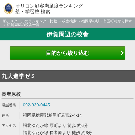
オリコン顧客満足度ランキング
塾・学習塾 検索
塾、スクールのランキング・比較
校舎検索
福岡県の駅・市区町村から探す
伊賀周辺の校舎一覧
伊賀周辺の校舎
目的から絞り込む
九大進学ゼミ
長者原校
092-939-0445
福岡県糟屋郡粕屋町若宮2-4-14
福北ゆたか線 原町より 徒歩 約6分
福北ゆたか線 長者原より 徒歩 約6分