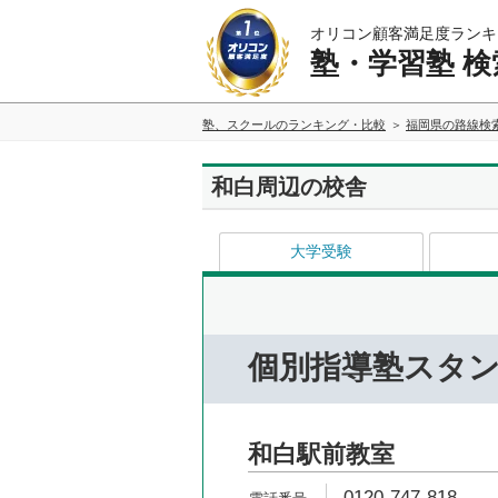
オリコン顧客満足度ランキ
塾・学習塾 検
塾、スクールのランキング・比較
福岡県の路線検
和白周辺の校舎
大学受験
個別指導塾スタ
和白駅前教室
0120-747-818