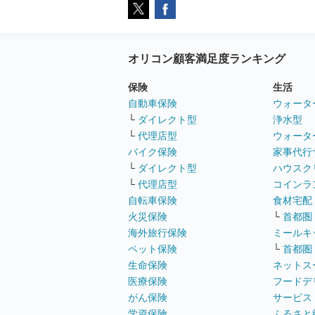
オリコン顧客満足度ランキング
保険
生活
自動車保険
ウォータ
└
ダイレクト型
浄水型
└
代理店型
ウォータ
バイク保険
家事代行
└
ダイレクト型
ハウスク
└
代理店型
コインラ
自転車保険
食材宅配
火災保険
└
首都圏
海外旅行保険
ミールキ
ペット保険
└
首都圏
生命保険
ネットス
医療保険
フードデ
がん保険
サービス
学資保険
ふるさと