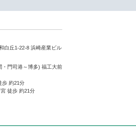
白丘1-22-8 浜崎産業ビル
関・門司港～博多) 福工大前
歩 約21分
宮 徒歩 約21分