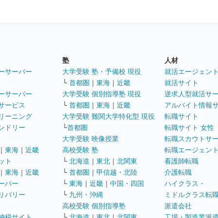
塾
人材
ーサーバー
大学受験 塾・予備校 現役
就活エージェン
└
首都圏
｜
東海
｜
近畿
就活サイト
ーサーバー
大学受験 個別指導塾 現役
逆求人型就活サ
サービス
└
首都圏
｜
東海
｜
近畿
アルバイト情報
リーニング
大学受験 難関大学特化型 現役
転職サイト
ンドリー
└
首都圏
転職サイト 女性
大学受験 映像授業
転職スカウトサ
｜
東海
｜
近畿
高校受験 塾
転職エージェン
ット
└
北海道
｜
東北
｜
北関東
看護師転職
｜
東海
｜
近畿
└
首都圏
｜
甲信越・北陸
介護転職
ーパー
└
東海
｜
近畿
｜
中国・四国
ハイクラス・
リバリー
└
九州・沖縄
ミドルクラス転
高校受験 個別指導塾
派遣会社
納税サイト
└
北海道
｜
東北
｜
北関東
工場・製造業派