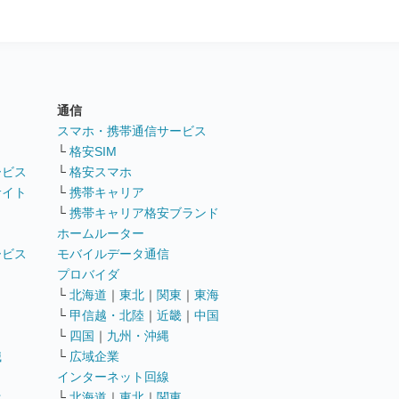
通信
ト
スマホ・携帯通信サービス
└
格安SIM
ービス
└
格安スマホ
サイト
└
携帯キャリア
└
携帯キャリア格安ブランド
ホームルーター
ービス
モバイルデータ通信
ト
プロバイダ
└
北海道
｜
東北
｜
関東
｜
東海
└
甲信越・北陸
｜
近畿
｜
中国
└
四国
｜
九州・沖縄
職
└
広域企業
インターネット回線
遣
└
北海道
｜
東北
｜
関東