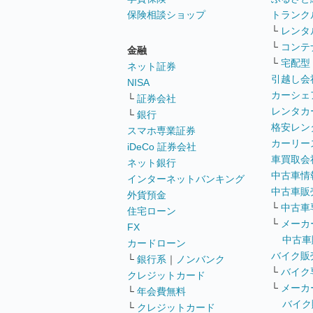
保険相談ショップ
トランク
└
レンタ
└
コンテ
金融
└
宅配型
ネット証券
引越し会
NISA
カーシェ
└
証券会社
レンタカ
└
銀行
格安レン
スマホ専業証券
カーリー
iDeCo 証券会社
車買取会
ネット銀行
中古車情
インターネットバンキング
中古車販
外貨預金
└
中古車
住宅ローン
└
メーカ
FX
中古車
カードローン
バイク販
└
銀行系
｜
ノンバンク
└
バイク
クレジットカード
└
メーカ
└
年会費無料
バイク
└
クレジットカード