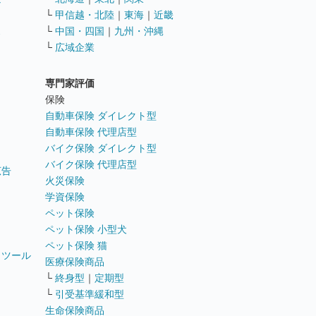
└
甲信越・北陸
｜
東海
｜
近畿
ス
└
中国・四国
｜
九州・沖縄
└
広域企業
専門家評価
ト
保険
自動車保険 ダイレクト型
自動車保険 代理店型
バイク保険 ダイレクト型
バイク保険 代理店型
広告
火災保険
学資保険
ペット保険
ペット保険 小型犬
ペット保険 猫
トツール
医療保険商品
└
終身型
｜
定期型
└
引受基準緩和型
生命保険商品