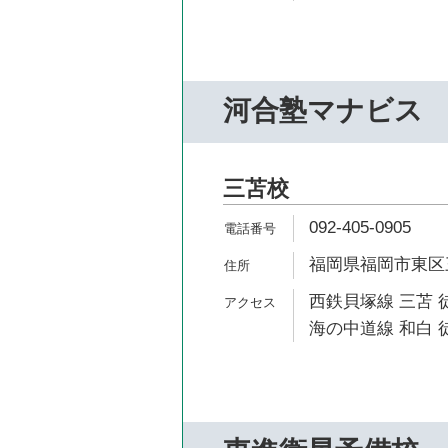
河合塾マナビス
三苫校
092-405-0905
福岡県福岡市東区三苫
西鉄貝塚線 三苫 
海の中道線 和白 徒