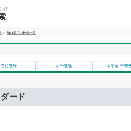
ング
索
索
和白周辺の校舎一覧
高校受験
中学受験
中学生 学習
ンダード