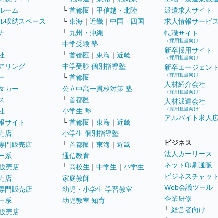
ルーム
└
首都圏
｜
甲信越・北陸
派遣求人サイト
ル収納スペース
└
東海
｜
近畿
｜
中国・四国
求人情報サービ
ナ
└
九州・沖縄
転職サイト
（採用担当向け）
中学受験 塾
新卒採用サイト
社
└
首都圏
｜
東海
｜
近畿
（採用担当向け）
アリング
中学受験 個別指導塾
新卒エージェン
（採用担当向け）
ー
└
首都圏
人材紹介会社
タカー
公立中高一貫校対策 塾
（採用担当向け）
ス
└
首都圏
人材派遣会社
（採用担当向け）
社
小学生 塾
アルバイト求人
報サイト
└
首都圏
｜
東海
｜
近畿
売店
小学生 個別指導塾
ビジネス
専門販売店
└
首都圏
｜
東海
｜
近畿
法人カーリース
ー系
通信教育
ネット印刷通販
販売店
└
高校生
｜
中学生
｜
小学生
ビジネスチャッ
売店
家庭教師
Web会議ツール
専門販売店
幼児・小学生 学習教室
企業研修
ー系
幼児教室 知育
└
経営者向け
販売店