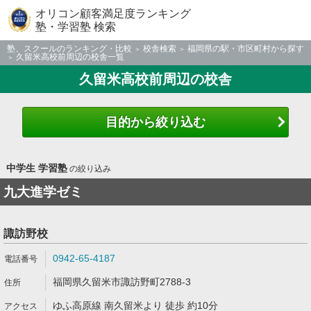
オリコン顧客満足度ランキング
塾・学習塾 検索
塾、スクールのランキング・比較
校舎検索
福岡県の駅・市区町村から探す
久留米高校前周辺の校舎一覧
久留米高校前周辺の校舎
目的から絞り込む
中学生 学習塾
の絞り込み
九大進学ゼミ
諏訪野校
0942-65-4187
福岡県久留米市諏訪野町2788-3
ゆふ高原線 南久留米より 徒歩 約10分