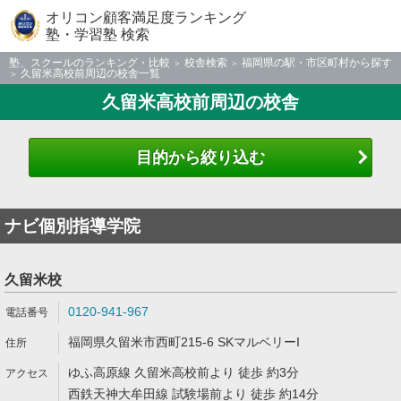
オリコン顧客満足度ランキング
塾・学習塾 検索
塾、スクールのランキング・比較
校舎検索
福岡県の駅・市区町村から探す
久留米高校前周辺の校舎一覧
久留米高校前周辺の校舎
目的から絞り込む
ナビ個別指導学院
久留米校
0120-941-967
福岡県久留米市西町215-6 SKマルベリーI
ゆふ高原線 久留米高校前より 徒歩 約3分
西鉄天神大牟田線 試験場前より 徒歩 約14分