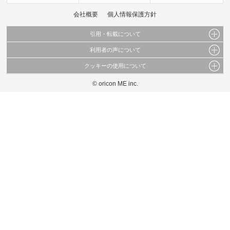
会社概要
個人情報保護方針
引用・転載について
利用者の声について
当サイトで公開されている情報（文字、写真、イラスト、画像データ等）及びこれらの配
置・編集および構造などについての著作権は株式会社oricon MEに帰属しております。
クッキーの使用について
当サイトに掲載している内容はすべてサービスの利用者が提出された見解・感想です。
これらの情報を権利者の許可なく無断転載・複製などの二次利用を行うことは固く禁じて
弊社が内容について正確性を含め一切保証するものではありません。
おります。
© oricon ME inc.
このサイトでは Cookie を使用して、ユーザーに合わせたコンテンツや広告の表示、ソー
弊社の見解・ 意見ではないことをご理解いただいた上でご覧ください。
シャル メディア機能の提供、広告の表示回数やクリック数の測定を行っています。
また、ユーザーによるサイトの利用状況についても情報を収集し、ソーシャル メディア
や広告配信、データ解析の各パートナーに提供しています。
各パートナーは、この情報とユーザーが各パートナーに提供した他の情報や、ユーザーが
各パートナーのサービスを使用したときに収集した他の情報を組み合わせて使用すること
があります。